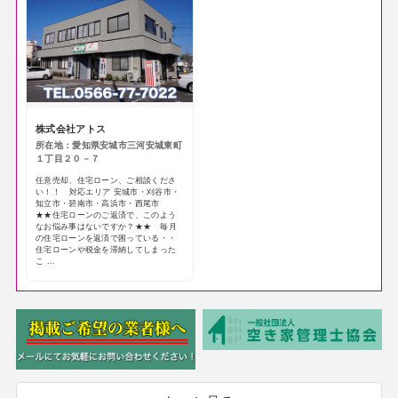
株式会社アトス
所在地：愛知県安城市三河安城東町
１丁目２０－７
任意売却、住宅ローン、ご相談くださ
い！！ 対応エリア 安城市・刈谷市・
知立市・碧南市・高浜市・西尾市
★★住宅ローンのご返済で、このよう
なお悩み事はないですか？★★ 毎月
の住宅ローンを返済で困っている・・
住宅ローンや税金を滞納してしまった
こ ...