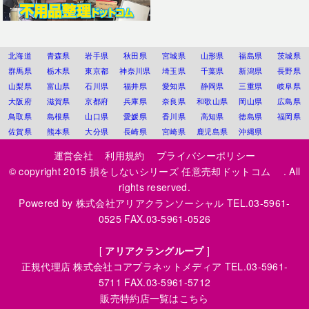
北海道
青森県
岩手県
秋田県
宮城県
山形県
福島県
茨城県
群馬県
栃木県
東京都
神奈川県
埼玉県
千葉県
新潟県
長野県
山梨県
富山県
石川県
福井県
愛知県
静岡県
三重県
岐阜県
大阪府
滋賀県
京都府
兵庫県
奈良県
和歌山県
岡山県
広島県
鳥取県
島根県
山口県
愛媛県
香川県
高知県
徳島県
福岡県
佐賀県
熊本県
大分県
長崎県
宮崎県
鹿児島県
沖縄県
運営会社
利用規約
プライバシーポリシー
© copyright 2015
損をしないシリーズ 任意売却ドットコム
. All
rights reserved.
Powered by
株式会社アリアクランソーシャル
TEL.03-5961-
0525 FAX.03-5961-0526
[
アリアクラングループ
]
正規代理店
株式会社コアプラネットメディア
TEL.03-5961-
5711 FAX.03-5961-5712
販売特約店一覧はこちら