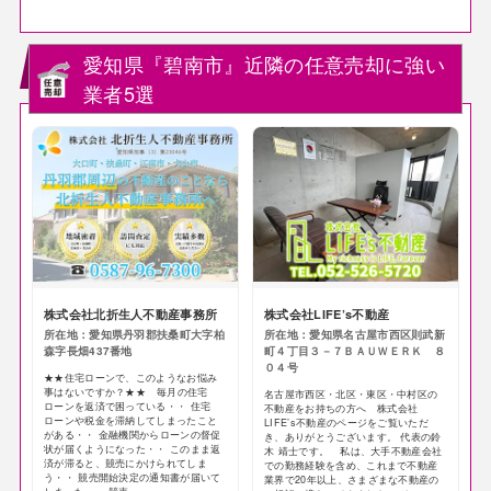
愛知県『碧南市』近隣の任意売却に強い
業者5選
株式会社北折生人不動産事務所
株式会社LIFE’s不動産
所在地：愛知県丹羽郡扶桑町大字柏
所在地：愛知県名古屋市西区則武新
森字長畑437番地
町４丁目３－７ＢＡＵＷＥＲＫ ８
０４号
★★住宅ローンで、このようなお悩み
事はないですか？★★ 毎月の住宅
名古屋市西区・北区・東区・中村区の
ローンを返済で困っている・・ 住宅
不動産をお持ちの方へ 株式会社
ローンや税金を滞納してしまったこと
LIFE’s不動産のページをご覧いただ
がある・・ 金融機関からローンの督促
き、ありがとうございます。 代表の鈴
状が届くようになった・・ このまま返
木 靖士です。 私は、大手不動産会社
済が滞ると、競売にかけられてしま
での勤務経験を含め、これまで不動産
う・・ 競売開始決定の通知書が届いて
業界で20年以上、さまざまな不動産の