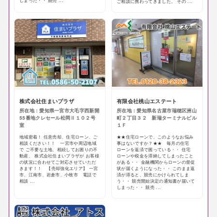
しまった・・ 競売 ...
ご相談に携わってきました。 その ...
株式会社住まいプラザ
有限会社桃山エステート
所在地：愛知県一宮市大毛字西新開
所在地：愛知県名古屋市瑞穂区洲山
55番地クレセール松岡Ⅱ１０２号
町２丁目３２ 新瑞ターミナルビル
室
１Ｆ
地域密着！ 任意売却、住宅ローン、ご
★★住宅ローンで、このようなお悩み
相談ください！！ 一宮市や周辺地域
事はないですか？★★ 毎月の住宅
で ご不要な土地、相続してお困りの不
ローンを返済で困っている・・ 住宅
動産、 株式会社住まいプラザが お客様
ローンや税金を滞納してしまったこと
の状況に合わせてご対応させていただ
がある・・ 金融機関からローンの督促
きます！！ 【売却強化エリア】 一宮
状が届くようになった・・ このまま返
市、江南市、岩倉市、小牧市 電話で
済が滞ると、競売にかけられてしま
相談 ...
う・・ 競売開始決定の通知書が届いて
しまった・・ 競売 ...