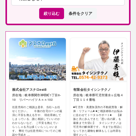
絞り込む
条件をクリア
株式会社アスナロest8
有限会社タイシンテクノ
所在地：岐阜県関市神明町1丁目8-
所在地：岐阜県可児市清水ヶ丘地４
10 リバーハイツＡｎｎ102
丁目１１４番地
任意売却のご相談は是非、当社へお任
■可児市・美濃加茂市の不動産買取・解
せください。 今後の住宅ローンの返
体・リフォーム■ ■ご相談者様のお悩み
済に不安を抱える方や、 現在滞納して
に合わせてトータルサポート■ 【家
しまっている、誰に相談していいのか
族と共に歩んできた「思い出の家」を
わからないなど、 ご不安を抱えてい
最後まで大切に】 タイシンテクノは
らっしゃる方は多くいらっしゃいま
可児市の解体屋です。 今までお世話に
す。 弊社では任意売却についてのご相
なってきた建物を解体もしくは内部を
談や手続き ...
壊すという ...