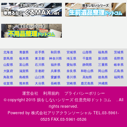
北海道
青森県
岩手県
秋田県
宮城県
山形県
福島県
茨城県
群馬県
栃木県
東京都
神奈川県
埼玉県
千葉県
新潟県
長野県
山梨県
富山県
石川県
福井県
愛知県
静岡県
三重県
岐阜県
大阪府
滋賀県
京都府
兵庫県
奈良県
和歌山県
岡山県
広島県
鳥取県
島根県
山口県
愛媛県
香川県
高知県
徳島県
福岡県
佐賀県
熊本県
大分県
長崎県
宮崎県
鹿児島県
沖縄県
運営会社
利用規約
プライバシーポリシー
© copyright 2015
損をしないシリーズ 任意売却ドットコム
. All
rights reserved.
Powered by
株式会社アリアクランソーシャル
TEL.03-5961-
0525 FAX.03-5961-0526