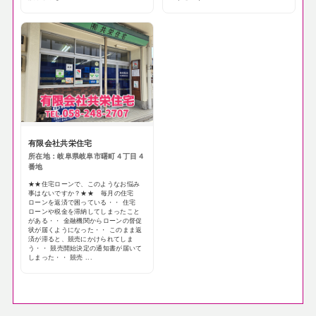
有限会社共栄住宅
所在地：岐阜県岐阜市曙町４丁目４
番地
★★住宅ローンで、このようなお悩み
事はないですか？★★ 毎月の住宅
ローンを返済で困っている・・ 住宅
ローンや税金を滞納してしまったこと
がある・・ 金融機関からローンの督促
状が届くようになった・・ このまま返
済が滞ると、競売にかけられてしま
う・・ 競売開始決定の通知書が届いて
しまった・・ 競売 ...