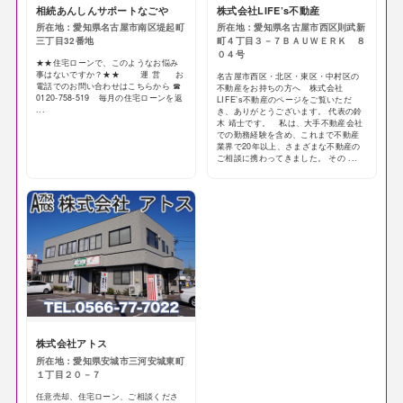
相続あんしんサポートなごや
株式会社LIFE’s不動産
所在地：愛知県名古屋市南区堤起町
所在地：愛知県名古屋市西区則武新
三丁目32番地
町４丁目３－７ＢＡＵＷＥＲＫ ８
０４号
★★住宅ローンで、このようなお悩み
事はないですか？★★ 運 営 お
名古屋市西区・北区・東区・中村区の
電話でのお問い合わせはこちらから ☎
不動産をお持ちの方へ 株式会社
0120-758-519 毎月の住宅ローンを返
LIFE’s不動産のページをご覧いただ
...
き、ありがとうございます。 代表の鈴
木 靖士です。 私は、大手不動産会社
での勤務経験を含め、これまで不動産
業界で20年以上、さまざまな不動産の
ご相談に携わってきました。 その ...
株式会社アトス
所在地：愛知県安城市三河安城東町
１丁目２０－７
任意売却、住宅ローン、ご相談くださ