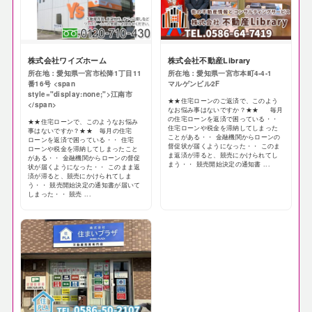
株式会社ワイズホーム
株式会社不動産Library
所在地：愛知県一宮市松降1丁目11
所在地：愛知県一宮市本町4-4-1
番16号 <span
マルゲンビル2F
style="display:none;">江南市
★★住宅ローンのご返済で、このよう
</span>
なお悩み事はないですか？★★ 毎月
の住宅ローンを返済で困っている・・
★★住宅ローンで、このようなお悩み
住宅ローンや税金を滞納してしまった
事はないですか？★★ 毎月の住宅
ことがある・・ 金融機関からローンの
ローンを返済で困っている・・ 住宅
督促状が届くようになった・・ このま
ローンや税金を滞納してしまったこと
ま返済が滞ると、競売にかけられてし
がある・・ 金融機関からローンの督促
まう・・ 競売開始決定の通知書 ...
状が届くようになった・・ このまま返
済が滞ると、競売にかけられてしま
う・・ 競売開始決定の通知書が届いて
しまった・・ 競売 ...