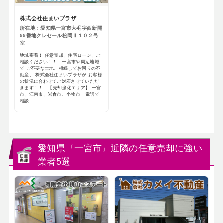
株式会社住まいプラザ
所在地：愛知県一宮市大毛字西新開
55番地クレセール松岡Ⅱ１０２号
室
地域密着！ 任意売却、住宅ローン、ご
相談ください！！ 一宮市や周辺地域
で ご不要な土地、相続してお困りの不
動産、 株式会社住まいプラザが お客様
の状況に合わせてご対応させていただ
きます！！ 【売却強化エリア】 一宮
市、江南市、岩倉市、小牧市 電話で
相談 ...
愛知県『一宮市』近隣の任意売却に強い
業者5選