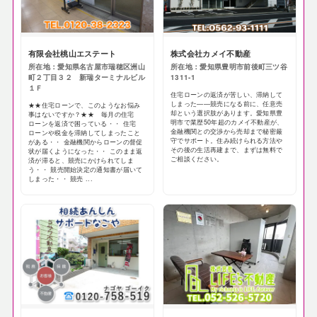
有限会社桃山エステート
株式会社カメイ不動産
所在地：愛知県名古屋市瑞穂区洲山
所在地：愛知県豊明市前後町三ツ谷
町２丁目３２ 新瑞ターミナルビル
1311-1
１Ｆ
住宅ローンの返済が苦しい、滞納して
しまった——競売になる前に、任意売
★★住宅ローンで、このようなお悩み
却という選択肢があります。愛知県豊
事はないですか？★★ 毎月の住宅
明市で業歴50年超のカメイ不動産が、
ローンを返済で困っている・・ 住宅
金融機関との交渉から売却まで秘密厳
ローンや税金を滞納してしまったこと
守でサポート。住み続けられる方法や
がある・・ 金融機関からローンの督促
その後の生活再建まで、まずは無料で
状が届くようになった・・ このまま返
ご相談ください。
済が滞ると、競売にかけられてしま
う・・ 競売開始決定の通知書が届いて
しまった・・ 競売 ...