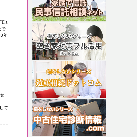
E’s
士で
0年
らせ
？
して
.