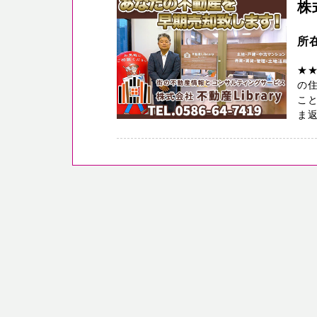
株
所
★
の
こと
ま返