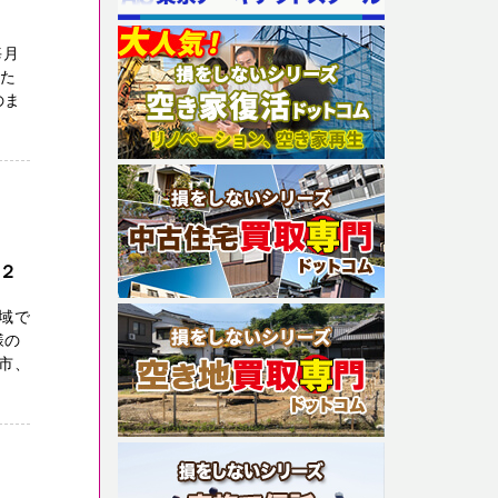
毎月
った
のま
２
域で
様の
市、