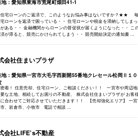
在地：愛知県東海市荒尾町畑田41-1
★住宅ローンのご返済で、このようなお悩み事はないですか？★★ 
住宅ローンを返済で困っている・・ 住宅ローンや税金を滞納してしま
がある・・ 金融機関からローンの督促状が届くようになった・・ こ
済が滞ると、競売にかけられてしまう・・ 競売開始決定の通知書 ...
式会社住まいプラザ
在地：愛知県一宮市大毛字西新開55番地クレセール松岡Ⅱ１０
室
域密着！ 任意売却、住宅ローン、ご相談ください！！ 一宮市や周辺地
要な土地、相続してお困りの不動産、 株式会社住まいプラザが お客
況に合わせてご対応させていただきます！！ 【売却強化エリア】 一宮
市、岩倉市、小牧市 電話で相談 ...
式会社LIFE’s不動産