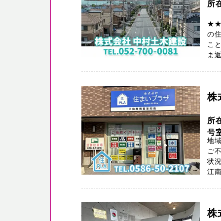
所
★
の
こと
ま返
株
所
号
地
ご不
状
江南
株