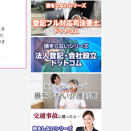
毎月
った
のま