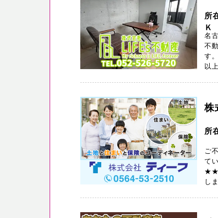
所
Ｋ
名古
不動
す
以上
株
所
ご
てい
★
しま