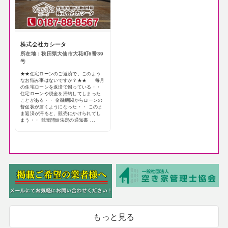
株式会社カシータ
所在地：秋田県大仙市大花町6番39
号
★★住宅ローンのご返済で、このよう
なお悩み事はないですか？★★ 毎月
の住宅ローンを返済で困っている・・
住宅ローンや税金を滞納してしまった
ことがある・・ 金融機関からローンの
督促状が届くようになった・・ このま
ま返済が滞ると、競売にかけられてし
まう・・ 競売開始決定の通知書 ...
もっと見る