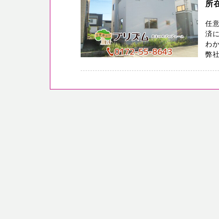
所
任
済
わ
弊社