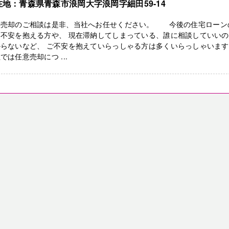
在地：青森県青森市浪岡大字浪岡字細田59-14
意売却のご相談は是非、当社へお任せください。 今後の住宅ローン
に不安を抱える方や、 現在滞納してしまっている、誰に相談していい
からないなど、 ご不安を抱えていらっしゃる方は多くいらっしゃいま
では任意売却につ ...