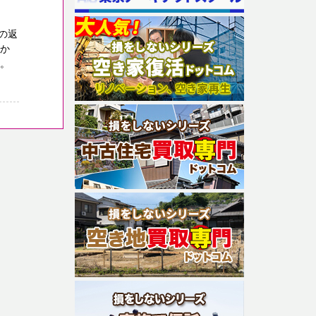
の返
のか
す。