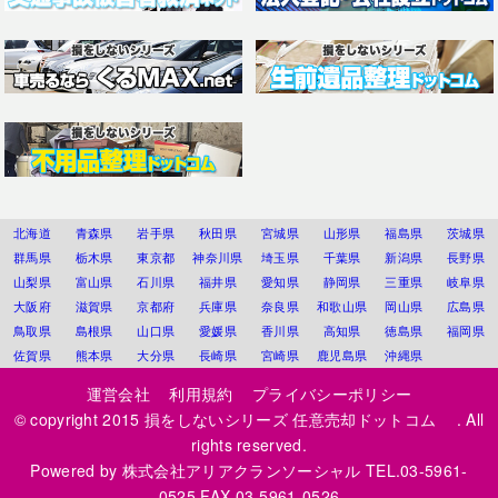
北海道
青森県
岩手県
秋田県
宮城県
山形県
福島県
茨城県
群馬県
栃木県
東京都
神奈川県
埼玉県
千葉県
新潟県
長野県
山梨県
富山県
石川県
福井県
愛知県
静岡県
三重県
岐阜県
大阪府
滋賀県
京都府
兵庫県
奈良県
和歌山県
岡山県
広島県
鳥取県
島根県
山口県
愛媛県
香川県
高知県
徳島県
福岡県
佐賀県
熊本県
大分県
長崎県
宮崎県
鹿児島県
沖縄県
運営会社
利用規約
プライバシーポリシー
© copyright 2015
損をしないシリーズ 任意売却ドットコム
. All
rights reserved.
Powered by
株式会社アリアクランソーシャル
TEL.03-5961-
0525 FAX.03-5961-0526