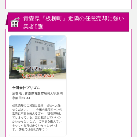
青森県『板柳町』近隣の任意売却に強い
業者5選
合同会社プリズム
所在地：青森県青森市浪岡大字浪岡
字細田59-14
任意売却のご相談は是非、当社へお任
せください。 今後の住宅ローンの
返済に不安を抱える方や、 現在滞納し
てしまっている、誰に相談していいの
かわからないなど、 ご不安を抱えてい
らっしゃる方は多くいらっしゃいま
す。 弊社では任意売却につ ...