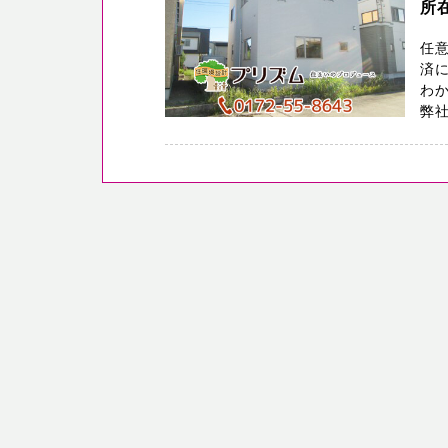
所
任
済
わ
弊社