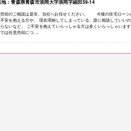
在地：青森県青森市浪岡大字浪岡字細田59-14
意売却のご相談は是非、当社へお任せください。 今後の住宅ローン
に不安を抱える方や、 現在滞納してしまっている、誰に相談していい
からないなど、 ご不安を抱えていらっしゃる方は多くいらっしゃいま
では任意売却につ ...