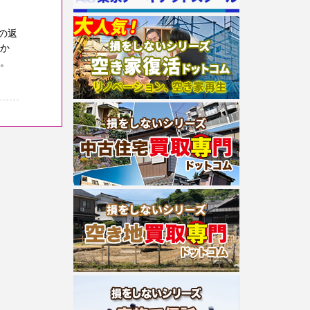
の返
のか
す。