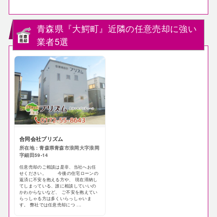
青森県『大鰐町』近隣の任意売却に強い
業者5選
合同会社プリズム
所在地：青森県青森市浪岡大字浪岡
字細田59-14
任意売却のご相談は是非、当社へお任
せください。 今後の住宅ローンの
返済に不安を抱える方や、 現在滞納し
てしまっている、誰に相談していいの
かわからないなど、 ご不安を抱えてい
らっしゃる方は多くいらっしゃいま
す。 弊社では任意売却につ ...