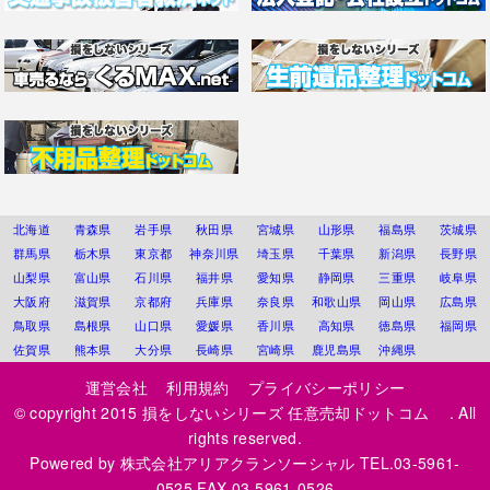
北海道
青森県
岩手県
秋田県
宮城県
山形県
福島県
茨城県
群馬県
栃木県
東京都
神奈川県
埼玉県
千葉県
新潟県
長野県
山梨県
富山県
石川県
福井県
愛知県
静岡県
三重県
岐阜県
大阪府
滋賀県
京都府
兵庫県
奈良県
和歌山県
岡山県
広島県
鳥取県
島根県
山口県
愛媛県
香川県
高知県
徳島県
福岡県
佐賀県
熊本県
大分県
長崎県
宮崎県
鹿児島県
沖縄県
運営会社
利用規約
プライバシーポリシー
© copyright 2015
損をしないシリーズ 任意売却ドットコム
. All
rights reserved.
Powered by
株式会社アリアクランソーシャル
TEL.03-5961-
0525 FAX.03-5961-0526