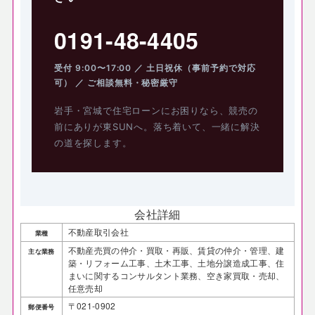
0191-48-4405
受付 9:00〜17:00 ／ 土日祝休（事前予約で対応
可） ／ ご相談無料・秘密厳守
岩手・宮城で住宅ローンにお困りなら、競売の
前にありが東SUNへ。落ち着いて、一緒に解決
の道を探します。
会社詳細
不動産取引会社
業種
不動産売買の仲介・買取・再販、賃貸の仲介・管理、建
主な業務
築・リフォーム工事、土木工事、土地分譲造成工事、住
まいに関するコンサルタント業務、空き家買取・売却、
任意売却
〒021-0902
郵便番号