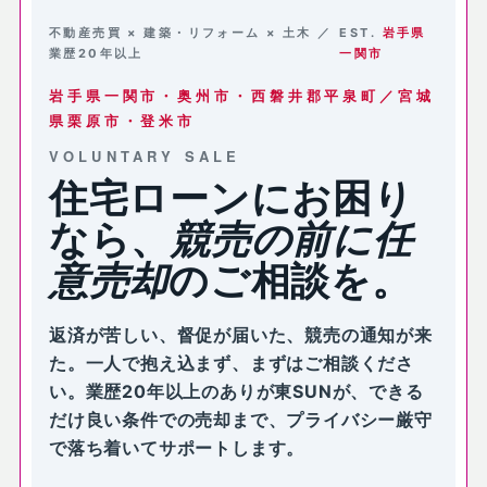
不動産売買 × 建築・リフォーム × 土木 ／
EST.
岩手県
業歴20年以上
一関市
岩手県一関市・奥州市・西磐井郡平泉町／宮城
県栗原市・登米市
VOLUNTARY SALE
住宅ローンにお困り
なら、
競売の前に
任
意売却
のご相談を。
返済が苦しい、督促が届いた、競売の通知が来
た。一人で抱え込まず、まずはご相談くださ
い。業歴20年以上のありが東SUNが、できる
だけ良い条件での売却まで、プライバシー厳守
で落ち着いてサポートします。