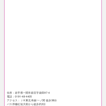
住所：岩手県一関市萩荘字袋田97-4
電話：0191-48-4405
アクセス：ＪＲ東北本線/一ノ関 徒歩38分
バス停修紅短大前から徒歩約3分