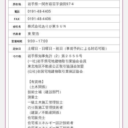
岩手県一関市萩荘字袋田97-4
所在地
0191-48-4405
電話
0191-48-4406
FAX
株式会社ありが東ＳＵＮ
会社名
東 聖浩
代表者
9:00～17:00
営業時間
土曜日・日曜日・祝日（事前予約による対応可能）
定休日
岩手県知事免許（2）第２５５５号
その他
(一社)岩手県宅地建物取引業協会会員
東北地区不動産公正取引協議会加盟
(公社)全国宅地建物取引業保証協会
【有資格】
（土木関係）
技術士補（建設部門）
測量士
一級土木施工管理技士
のり面施工管理技術者
（建築／不動産関係）
住宅販売士
住宅省エネルギー設計技術者
住宅省エネルギー施工技術者