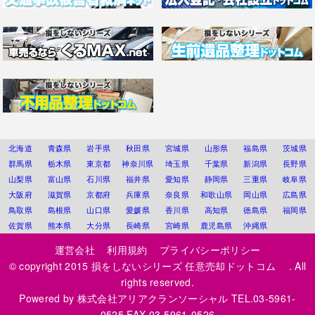
北海道
青森県
岩手県
秋田県
宮城県
山形県
福島県
茨城県
群馬県
栃木県
東京都
神奈川県
埼玉県
千葉県
新潟県
長野県
山梨県
富山県
石川県
福井県
愛知県
静岡県
三重県
岐阜県
大阪府
滋賀県
京都府
兵庫県
奈良県
和歌山県
岡山県
広島県
鳥取県
島根県
山口県
愛媛県
香川県
高知県
徳島県
福岡県
佐賀県
熊本県
大分県
長崎県
宮崎県
鹿児島県
沖縄県
運営会社
利用規約
プライバシーポリシー
© copyright 2015
損をしないシリーズ 任意売却ドットコム
. All
rights reserved.
Powered by
株式会社アリアクランソーシャル
TEL.03-5961-
0525 FAX.03-5961-0526