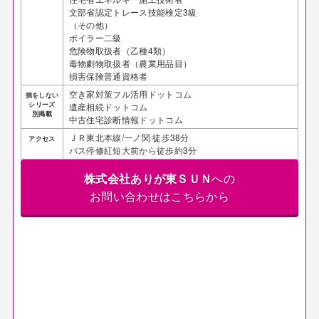
文部省認定トレース技能検定3級
（その他）
ボイラー二級
危険物取扱者（乙種4類）
毒物劇物取扱者（農業用品目）
損害保険普通資格者
空き家対策フル活用ドットコム
損をしない
シリーズ
遺産相続ドットコム
別掲載
中古住宅診断情報ドットコム
ＪＲ東北本線/一ノ関 徒歩38分
アクセス
バス停修紅短大前から徒歩約3分
株式会社ありが東ＳＵＮ
への
お問い合わせはこちらから