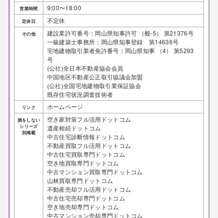
9:00〜18:00
営業時間
不定休
定休日
建設業許可番号：岡山県知事許可 （般-5） 第21376号
その他
一級建築士事務所：岡山県知事登録 第14636号
宅地建物取引業者免許番号：岡山県知事 （4） 第5293
号
(公社)全日本不動産協会会員
中国地区不動産公正取引協議会加盟
(公社)全国宅地建物取引業保証協会
既存住宅状況調査技術者
ホームページ
リンク
空き家対策フル活用ドットコム
損をしない
シリーズ
遺産相続ドットコム
別掲載
中古住宅診断情報ドットコム
不動産買取フル活用ドットコム
中古住宅買取専門ドットコム
空き地買取専門ドットコム
中古マンション買取専門ドットコム
山林買取専門ドットコム
不動産売却フル活用ドットコム
中古住宅売却専門ドットコム
空き地売却専門ドットコム
中古マンション売却専門ドットコム