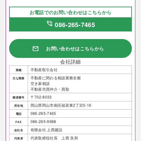
お電話でのお問い合わせはこちらから
phone_in_talk
086-265-7465
mail
お問い合わせはこちらから
会社詳細
不動産取引会社
業種
不動産に関わる相談業務全般
主な業務
空き家相談
不動産売買仲介・買取
〒702-8033
郵便番号
岡山県岡山市南区福富東2丁目5-16
所在地
086-265-7465
電話
086-265-9988
FAX
有限会社 上西建設
会社名
代表取締役社長 上西 良和
代表者