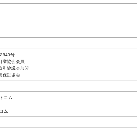
940号
取引業協会会員
正取引協議会加盟
業保証協会
トコム
コム
分