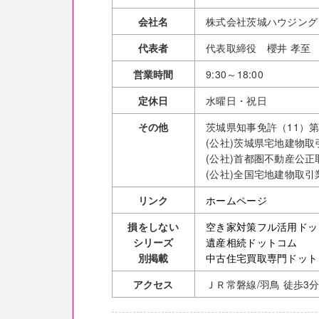
会社名
株式会社茨城ハウジング
代表者
代表取締役 櫻井 孝至
営業時間
9:30～18:00
定休日
水曜日・祝日
その他
茨城県知事免許（11）第2
(公社)茨城県宅地建物
(公社)首都圏不動産公
(公社)全国宅地建物取引
リンク
ホームページ
損をしない
空き家対策フル活用ドッ
シリーズ
遺産相続ドットコム
別掲載
中古住宅買取専門ドット
アクセス
ＪＲ常磐線/羽鳥 徒歩3