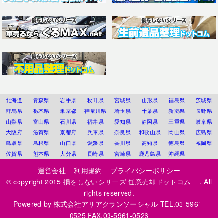
北海道
青森県
岩手県
秋田県
宮城県
山形県
福島県
茨城県
群馬県
栃木県
東京都
神奈川県
埼玉県
千葉県
新潟県
長野県
山梨県
富山県
石川県
福井県
愛知県
静岡県
三重県
岐阜県
大阪府
滋賀県
京都府
兵庫県
奈良県
和歌山県
岡山県
広島県
鳥取県
島根県
山口県
愛媛県
香川県
高知県
徳島県
福岡県
佐賀県
熊本県
大分県
長崎県
宮崎県
鹿児島県
沖縄県
運営会社
利用規約
プライバシーポリシー
© copyright 2015
損をしないシリーズ 任意売却ドットコム
. All
rights reserved.
Powered by
株式会社アリアクランソーシャル
TEL.03-5961-
0525 FAX.03-5961-0526