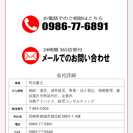
会社詳細
司法書士
業種
相続・遺言、成年後見、商業・法人登記、債務整理、建
主な業務
設業許可申請代行、企業内
法務アドバイス、経営コンサルティング
〒885-0004
郵便番号
宮崎県都城市都北町5882-1 A棟
所在地
0986-77-6891
電話
0986-77-9649
FAX