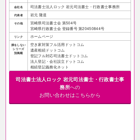
司法書士法人ロック 岩元司法書士・行政書士事務所
会社名
岩元 隆道
代表者
宮崎県司法書士会 第504号
その他
宮崎県行政書士会 登録番号 第20450844号
ホームページ
リンク
空き家対策フル活用ドットコム
損をしない
シリーズ
遺産相続ドットコム
別掲載
登記フル対応司法書士ドットコム
法人登記・会社設立ドットコム
相続登記義務化ネット
司法書士法人ロック 岩元司法書士・行政書士事
務所
への
お問い合わせはこちらから