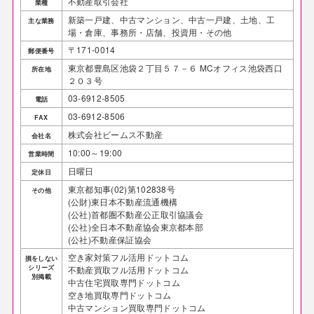
不動産取引会社
業種
新築一戸建、中古マンション、中古一戸建、土地、工
主な業務
場・倉庫、事務所・店舗、投資用・その他
〒171-0014
郵便番号
東京都豊島区池袋２丁目５７－６ MCオフィス池袋西口
所在地
２０３号
03-6912-8505
電話
03-6912-8506
FAX
株式会社ビームス不動産
会社名
10:00～19:00
営業時間
日曜日
定休日
東京都知事(02)第102838号
その他
(公財)東日本不動産流通機構
(公社)首都圏不動産公正取引協議会
(公社)全日本不動産協会東京都本部
(公社)不動産保証協会
空き家対策フル活用ドットコム
損をしない
シリーズ
不動産買取フル活用ドットコム
別掲載
中古住宅買取専門ドットコム
空き地買取専門ドットコム
中古マンション買取専門ドットコム