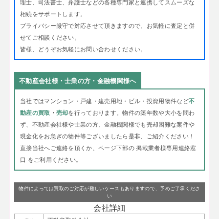
理士、司法書士、弁護士などの各種専門家と連携してスムーズな
相続をサポートします。
プライバシー厳守で対応させて頂きますので、お気軽に査定と併
せてご相談ください。
皆様、どうぞお気軽にお問い合わせください。
不動産会社様・士業の方・金融機関様へ
当社ではマンション・戸建・建売用地・ビル・投資用物件など
不
動産の買取
・
売却
を行っております。
物件の築年数や大小を問わ
ず、不動産会社様や士業の方、金融機関様でも売却困難な案件や
現金化をお急ぎの物件等ございましたら是非、ご紹介ください！
直接当社へご連絡を頂くか、ページ下部の 掲載業者様専用連絡窓
口 をご利用ください。
物件によっては買取のご対応が難しいケースもありますので、予めご了承くださ
い
会社詳細