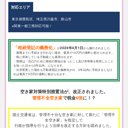
対応エリア
東京都豊島区、埼玉県川越市、狭山市
※関東一都三県対応可能！
「相続登記の義務化」
2024年4月1日
が
から施行されました。
・期限までに手続きを行わない場合、最高で10万円の過料に処せられます。
・既に所有している不動産にも適用されます。
・期限は「自己のために相続の開始があったこと及び所有権を取得したこと
を知った日から3年以内」になります。
・住所変更した場合も不動産登記が義務化され、2年以内に手続きをしなけ
れば最高で5万円の過料に処せられます。
空き家対策特別措置法が、改正されました。
管理不全空き家
で税金
6倍
に！？
国土交通省は、管理不十分な空き家に対して新たに「管理不
全空き家」を指定して
行政が指導を行うよう法律を改正する方針を固めました。