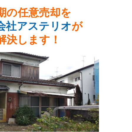
期の
任意売却
を
会社アステリオ
が
解決します！