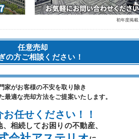
初年度掲
任意売却
ぎの方ご相談ください！
門家がお客様の不安を取り除き
た最適な売却方法をご提案いたします。
介お任せください！！
地、相続してお困りの不動産、
式会社アステリオ
に