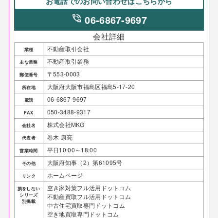
お電話でのお問い合わせはこちらから
phone_in_talk
06-6867-9697
会社詳細
不動産取引会社
業種
不動産取引業務
主な業務
〒553-0003
郵便番号
大阪府大阪市福島区福島5-17-20
所在地
06-6867-9697
電話
050-3488-9317
FAX
株式会社MKG
会社名
巻木 康亮
代表者
平日10:00～18:00
営業時間
大阪府知事（2）第61095号
その他
ホームページ
リンク
空き家対策フル活用ドットコム
損をしない
シリーズ
不動産買取フル活用ドットコム
別掲載
中古住宅買取専門ドットコム
空き地買取専門ドットコム