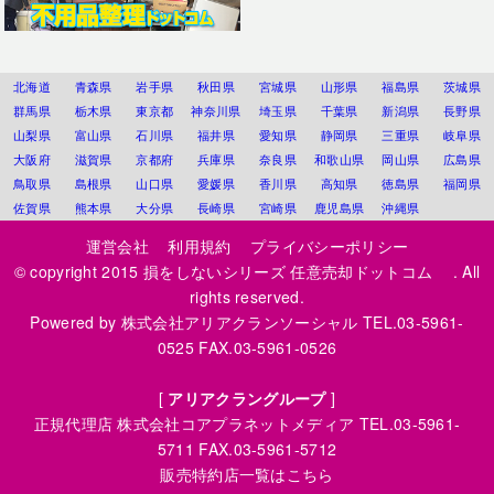
北海道
青森県
岩手県
秋田県
宮城県
山形県
福島県
茨城県
群馬県
栃木県
東京都
神奈川県
埼玉県
千葉県
新潟県
長野県
山梨県
富山県
石川県
福井県
愛知県
静岡県
三重県
岐阜県
大阪府
滋賀県
京都府
兵庫県
奈良県
和歌山県
岡山県
広島県
鳥取県
島根県
山口県
愛媛県
香川県
高知県
徳島県
福岡県
佐賀県
熊本県
大分県
長崎県
宮崎県
鹿児島県
沖縄県
運営会社
利用規約
プライバシーポリシー
© copyright 2015
損をしないシリーズ 任意売却ドットコム
. All
rights reserved.
Powered by
株式会社アリアクランソーシャル
TEL.03-5961-
0525 FAX.03-5961-0526
[
アリアクラングループ
]
正規代理店
株式会社コアプラネットメディア
TEL.03-5961-
5711 FAX.03-5961-5712
販売特約店一覧はこちら