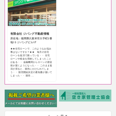
有限会社 ジパング不動産情報
所在地：福岡県久留米市大手町2番
地15 ジパングビル1F
★★住宅ローンで、このようなお悩み
事はないですか？★★ 毎月の住宅
ローンを返済で困っている・・ 住宅
ローンや税金を滞納してしまったこと
がある・・ 金融機関からローンの督促
状が届くようになった・・ このまま返
済が滞ると、競売にかけられてしま
う・・ 競売開始決定の通知書が届いて
しまった・・ 競売 ...