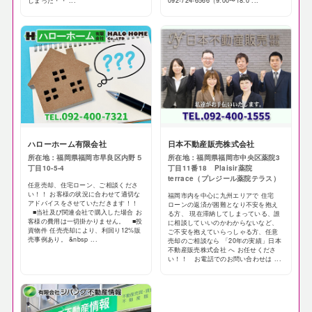
しまった・・ ...
092-724-6566（9:00〜18:0 ...
ハローホーム有限会社
日本不動産販売株式会社
所在地：福岡県福岡市早良区内野５
所在地：福岡県福岡市中央区薬院3
丁目10-5-4
丁目11番18 Plaisir薬院
terrace（プレジール薬院テラス）
任意売却、住宅ローン、ご相談くださ
い！！ お客様の状況に合わせて適切な
福岡市内を中心に九州エリアで 住宅
アドバイスをさせていただきます！！
ローンの返済が困難となり不安を抱え
■当社及び関連会社で購入した場合 お
る方、 現在滞納してしまっている、誰
客様の費用は一切掛かりません。 ■投
に相談していいのかわからないなど、
資物件 任売売却により、利回り12%販
ご不安を抱えていらっしゃる方、任意
売事例あり。 &nbsp ...
売却のご相談なら 「20年の実績」日本
不動産販売株式会社 へ お任せくださ
い！！ お電話でのお問い合わせは ...