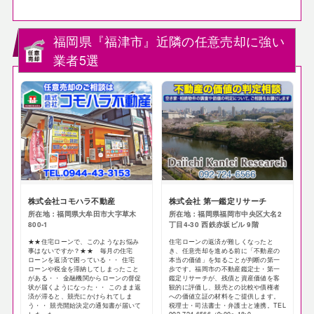
福岡県『福津市』近隣の任意売却に強い
業者5選
株式会社コモハラ不動産
株式会社 第一鑑定リサーチ
所在地：福岡県大牟田市大字草木
所在地：福岡県福岡市中央区大名2
800-1
丁目4-30 西鉄赤坂ビル 9階
★★住宅ローンで、このようなお悩み
住宅ローンの返済が難しくなったと
事はないですか？★★ 毎月の住宅
き、任意売却を進める前に「不動産の
ローンを返済で困っている・・ 住宅
本当の価値」を知ることが判断の第一
ローンや税金を滞納してしまったこと
歩です。福岡市の不動産鑑定士・第一
がある・・ 金融機関からローンの督促
鑑定リサーチが、残債と資産価値を客
状が届くようになった・・ このまま返
観的に評価し、競売との比較や債権者
済が滞ると、競売にかけられてしま
への価値立証の材料をご提供します。
う・・ 競売開始決定の通知書が届いて
税理士・司法書士・弁護士と連携。TEL