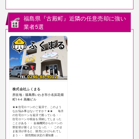
福島県『古殿町』近隣の任意売却に強い
業者5選
株式会社ふくまる
所在地：福島県いわき市小名浜花畑
町14-4 高橋ビル
★★住宅ローンのご返済で、このよう
なお悩み事はないですか？★★ 毎月
の住宅ローンを返済で困っている・・
住宅ローンや税金を滞納してしまった
ことがある・・ 金融機関からローンの
督促状が届くようになった・・ このま
ま返済が滞ると、競売にかけられてし
まう・・ 競売開始決定の通知書 ...