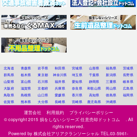
北海道
青森県
岩手県
秋田県
宮城県
山形県
福島県
茨城県
群馬県
栃木県
東京都
神奈川県
埼玉県
千葉県
新潟県
長野県
山梨県
富山県
石川県
福井県
愛知県
静岡県
三重県
岐阜県
大阪府
滋賀県
京都府
兵庫県
奈良県
和歌山県
岡山県
広島県
鳥取県
島根県
山口県
愛媛県
香川県
高知県
徳島県
福岡県
佐賀県
熊本県
大分県
長崎県
宮崎県
鹿児島県
沖縄県
運営会社
利用規約
プライバシーポリシー
© copyright 2015
損をしないシリーズ 任意売却ドットコム
. All
rights reserved.
Powered by
株式会社アリアクランソーシャル
TEL.03-5961-