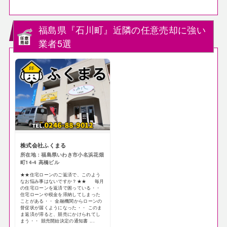
福島県『石川町』近隣の任意売却に強い
業者5選
株式会社ふくまる
所在地：福島県いわき市小名浜花畑
町14-4 高橋ビル
★★住宅ローンのご返済で、このよう
なお悩み事はないですか？★★ 毎月
の住宅ローンを返済で困っている・・
住宅ローンや税金を滞納してしまった
ことがある・・ 金融機関からローンの
督促状が届くようになった・・ このま
ま返済が滞ると、競売にかけられてし
まう・・ 競売開始決定の通知書 ...