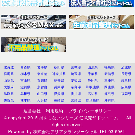
北海道
青森県
岩手県
秋田県
宮城県
山形県
福島県
茨城県
群馬県
栃木県
東京都
神奈川県
埼玉県
千葉県
新潟県
長野県
山梨県
富山県
石川県
福井県
愛知県
静岡県
三重県
岐阜県
大阪府
滋賀県
京都府
兵庫県
奈良県
和歌山県
岡山県
広島県
鳥取県
島根県
山口県
愛媛県
香川県
高知県
徳島県
福岡県
佐賀県
熊本県
大分県
長崎県
宮崎県
鹿児島県
沖縄県
運営会社
利用規約
プライバシーポリシー
© copyright 2015
損をしないシリーズ 任意売却ドットコム
. All
rights reserved.
Powered by
株式会社アリアクランソーシャル
TEL.03-5961-