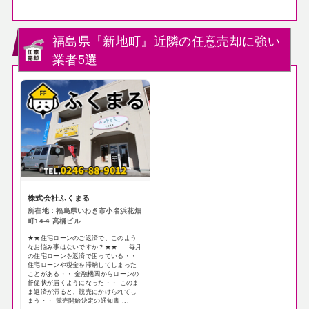
福島県『新地町』近隣の任意売却に強い
業者5選
株式会社ふくまる
所在地：福島県いわき市小名浜花畑
町14-4 高橋ビル
★★住宅ローンのご返済で、このよう
なお悩み事はないですか？★★ 毎月
の住宅ローンを返済で困っている・・
住宅ローンや税金を滞納してしまった
ことがある・・ 金融機関からローンの
督促状が届くようになった・・ このま
ま返済が滞ると、競売にかけられてし
まう・・ 競売開始決定の通知書 ...