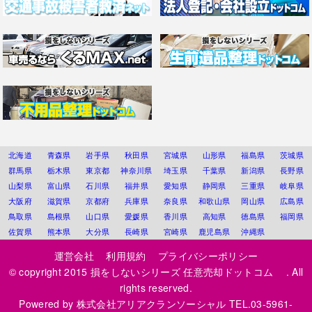
北海道
青森県
岩手県
秋田県
宮城県
山形県
福島県
茨城県
群馬県
栃木県
東京都
神奈川県
埼玉県
千葉県
新潟県
長野県
山梨県
富山県
石川県
福井県
愛知県
静岡県
三重県
岐阜県
大阪府
滋賀県
京都府
兵庫県
奈良県
和歌山県
岡山県
広島県
鳥取県
島根県
山口県
愛媛県
香川県
高知県
徳島県
福岡県
佐賀県
熊本県
大分県
長崎県
宮崎県
鹿児島県
沖縄県
運営会社
利用規約
プライバシーポリシー
© copyright 2015
損をしないシリーズ 任意売却ドットコム
. All
rights reserved.
Powered by
株式会社アリアクランソーシャル
TEL.03-5961-