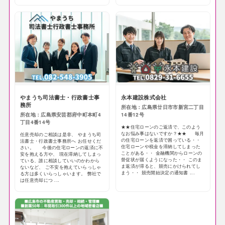
やまうち司法書士・行政書士事
永本建設株式会社
務所
所在地：広島県廿日市市新宮二丁目
所在地：広島県安芸郡府中町本町4
14番12号
丁目4番14号
★★住宅ローンのご返済で、このよう
なお悩み事はないですか？★★ 毎月
任意売却のご相談は是非、 やまうち司
の住宅ローンを返済で困っている・・
法書士・行政書士事務所へ お任せくだ
住宅ローンや税金を滞納してしまった
さい。 今後の住宅ローンの返済に不
ことがある・・ 金融機関からローンの
安を抱える方や、 現在滞納してしまっ
督促状が届くようになった・・ このま
ている、誰に相談していいのかわから
ま返済が滞ると、競売にかけられてし
ないなど、 ご不安を抱えていらっしゃ
まう・・ 競売開始決定の通知書 ...
る方は多くいらっしゃいます。 弊社で
は任意売却につ ...