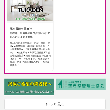
塚本電建有限会社
所在地：広島県広島市佐伯区五日市
町石内３４２４番地
■広島市の不動産買取・売却・相続・管
理■ ■創業50年：年間取引300件以上の
地域密着店■ 『塚本電建有限会社の強
み』 ■創業50年＆年間取引件数300超
の地域密着店■ 相続不動産にはその数だ
けストーリーがあります。 塚本電建有
限会社では ご相談者様の想い・希望を
最優先に ...
もっと見る