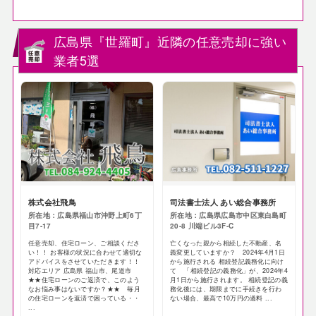
広島県『世羅町』近隣の任意売却に強い
業者5選
株式会社飛鳥
司法書士法人 あい総合事務所
所在地：広島県福山市沖野上町6丁
所在地：広島県広島市中区東白島町
目7-17
20-8 川端ビル3F-C
任意売却、住宅ローン、ご相談くださ
亡くなった親から相続した不動産、名
い！！ お客様の状況に合わせて適切な
義変更していますか？ 2024年4月1日
アドバイスをさせていただきます！！
から施行される 相続登記義務化に向け
対応エリア 広島県 福山市、尾道市
て 「相続登記の義務化」が、2024年4
★★住宅ローンのご返済で、このよう
月1日から施行されます。 相続登記の義
なお悩み事はないですか？★★ 毎月
務化後には、期限までに手続きを行わ
の住宅ローンを返済で困っている・・
ない場合、最高で10万円の過料 ...
...