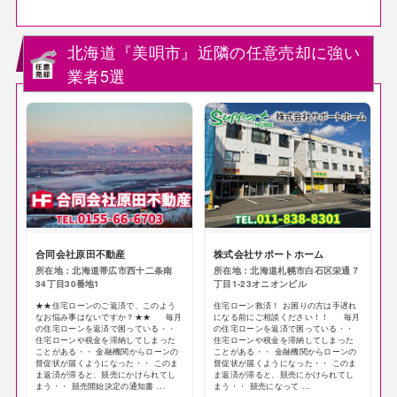
北海道『美唄市』近隣の任意売却に強い
業者5選
合同会社原田不動産
株式会社サポートホーム
所在地：北海道帯広市西十二条南
所在地：北海道札幌市白石区栄通７
34丁目30番地1
丁目1-23オニオンビル
★★住宅ローンのご返済で、このよう
住宅ローン救済！ お困りの方は手遅れ
なお悩み事はないですか？★★ 毎月
になる前にご相談ください！！ 毎月
の住宅ローンを返済で困っている・・
の住宅ローンを返済で困っている・・
住宅ローンや税金を滞納してしまった
住宅ローンや税金を滞納してしまった
ことがある・・ 金融機関からローンの
ことがある・・ 金融機関からローンの
督促状が届くようになった・・ このま
督促状が届くようになった・・ このま
ま返済が滞ると、競売にかけられてし
ま返済が滞ると、競売にかけられてし
まう・・ 競売開始決定の通知書 ...
まう・・ 競売になって ...