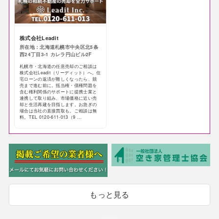
株式会社Leadit
所在地：北海道札幌市中央区北5条
西24丁目3-1 カレラ円山ビル2F
札幌市・北海道の任意売却のご相談は
株式会社Leadit（リーディット）へ。住
宅ローンの返済が難しくなったら、競
売まで進む前に。抵当権・債権問題を
含む権利関係のサポートに提携士業と
連携して取り組み、市場価格に近い売
却と生活再建を目指します。お急ぎの
場合は当社の直接買取も。ご相談は無
料。TEL 0120-611-013（9 ...
もっと見る