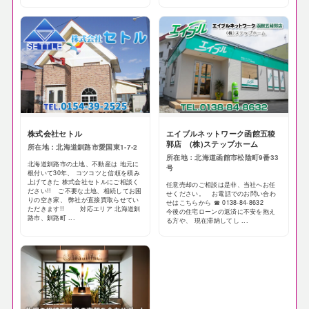
株式会社セトル
エイブルネットワーク函館五稜
郭店 (株)ステップホーム
所在地：北海道釧路市愛国東1-7-2
所在地：北海道函館市松陰町9番33
北海道釧路市の土地、不動産は 地元に
号
根付いて30年、 コツコツと信頼を積み
上げてきた 株式会社セトルにご相談く
任意売却のご相談は是非、当社へお任
ださい!! ご不要な土地、相続してお困
せください。 お電話でのお問い合わ
りの空き家、 弊社が直接買取らせてい
せはこちらから ☎ 0138-84-8632
ただきます!! 対応エリア 北海道釧
今後の住宅ローンの返済に不安を抱え
路市、釧路町 ...
る方や、 現在滞納してし ...