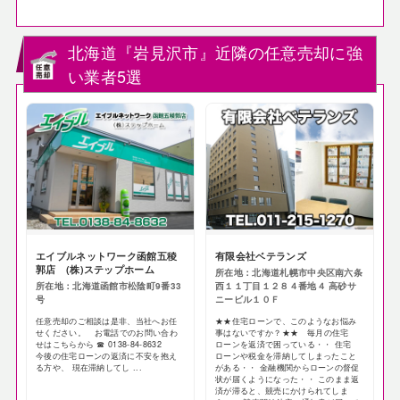
北海道『岩見沢市』近隣の任意売却に強
い業者5選
エイブルネットワーク函館五稜
有限会社ベテランズ
郭店 (株)ステップホーム
所在地：北海道札幌市中央区南六条
所在地：北海道函館市松陰町9番33
西１１丁目１２８４番地４ 高砂サ
号
ニービル１０Ｆ
任意売却のご相談は是非、当社へお任
★★住宅ローンで、このようなお悩み
せください。 お電話でのお問い合わ
事はないですか？★★ 毎月の住宅
せはこちらから ☎ 0138-84-8632
ローンを返済で困っている・・ 住宅
今後の住宅ローンの返済に不安を抱え
ローンや税金を滞納してしまったこと
る方や、 現在滞納してし ...
がある・・ 金融機関からローンの督促
状が届くようになった・・ このまま返
済が滞ると、競売にかけられてしま