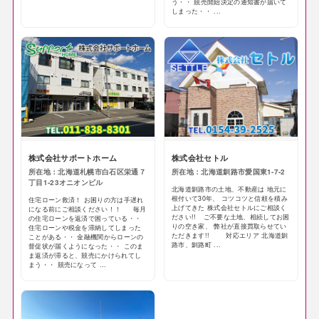
う・・ 競売開始決定の通知書が届いて
しまった・・ ...
株式会社サポートホーム
株式会社セトル
所在地：北海道札幌市白石区栄通７
所在地：北海道釧路市愛国東1-7-2
丁目1-23オニオンビル
北海道釧路市の土地、不動産は 地元に
根付いて30年、 コツコツと信頼を積み
住宅ローン救済！ お困りの方は手遅れ
上げてきた 株式会社セトルにご相談く
になる前にご相談ください！！ 毎月
ださい!! ご不要な土地、相続してお困
の住宅ローンを返済で困っている・・
りの空き家、 弊社が直接買取らせてい
住宅ローンや税金を滞納してしまった
ただきます!! 対応エリア 北海道釧
ことがある・・ 金融機関からローンの
路市、釧路町 ...
督促状が届くようになった・・ このま
ま返済が滞ると、競売にかけられてし
まう・・ 競売になって ...