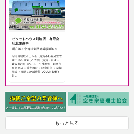
ピタットハウス釧路店 有限会
社北陽商事
所在地：北海道釧路市南浜町5-4
宅地建物取引士 5名・賃貸不動産経営管
理士 3名 在籍 ／ 売買・賃貸・管理＋
建設業許可 BASED IN 北海道・釧路市
任意売却 × 競売回避 × 秘密厳守 × 早期
相談 × 釧路の地域密着 VOLUNTARY
S ...
もっと見る