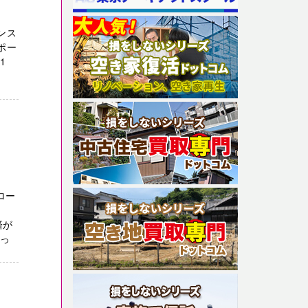
ンス
ポー
1
ロー
済が
まっ