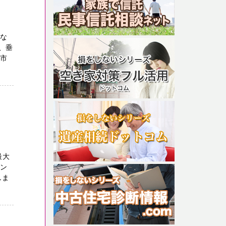
切な
、垂
田市
最大
ェン
しま