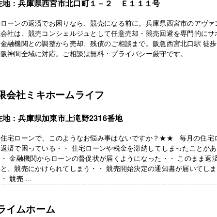
在地：兵庫県西宮市北口町１－２ Ｅ１１１号
宅ローンの返済でお困りなら、競売になる前に。兵庫県西宮市のアヴァ
式会社は、競売コンシェルジュとして任意売却・競売回避を専門的にサ
金融機関との調整から売却、残債のご相談まで。阪急西宮北口駅 徒歩
、阪神間全域に対応。ご相談は無料・プライバシー厳守です。
限会社ミキホームライフ
在地：兵庫県加東市上滝野2316番地
★住宅ローンで、このようなお悩み事はないですか？★★ 毎月の住宅
を返済で困っている・・ 住宅ローンや税金を滞納してしまったことがあ
・ 金融機関からローンの督促状が届くようになった・・ このまま返
ると、競売にかけられてしまう・・ 競売開始決定の通知書が届いてし
・ 競売 ...
ライムホーム