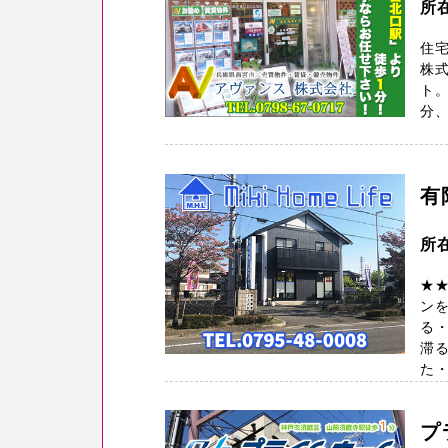
所
住
株
ト。
分
有
所
★
ン
る・
滞
た・
プ