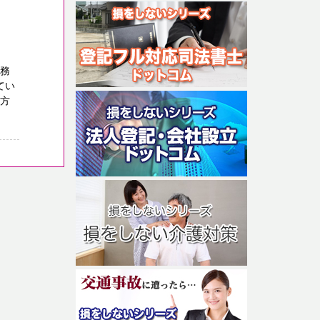
事務
てい
る方