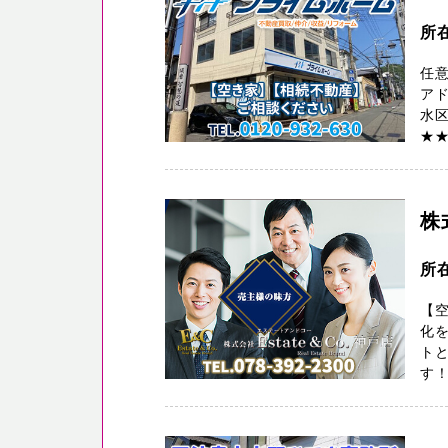
所
任
ア
水
★★
株
所
【空
化
トと
す！