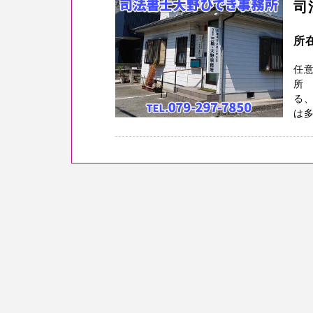
司
所
任
所
る
は多