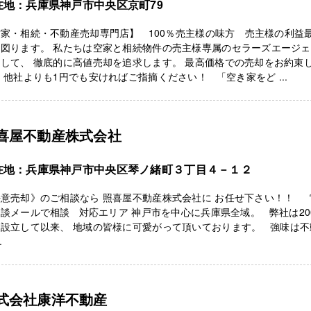
在地：兵庫県神戸市中央区京町79
家・相続・不動産売却専門店】 100％売主様の味方 売主様の利益
を図ります。 私たちは空家と相続物件の売主様専属のセラーズエージ
して、 徹底的に高値売却を追求します。 最高価格での売却をお約束
 他社よりも1円でも安ければご指摘ください！ 「空き家をど ...
喜屋不動産株式会社
在地：兵庫県神戸市中央区琴ノ緒町３丁目４－１２
任意売却》のご相談なら 照喜屋不動産株式会社に お任せ下さい！！ 
談メールで相談 対応エリア 神戸市を中心に兵庫県全域。 弊社は20
に設立して以来、 地域の皆様に可愛がって頂いております。 強味は不
.
式会社康洋不動産