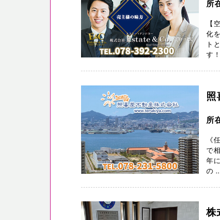
所
【空
化
トと
す！
照
所
《
で相
年
の ..
株