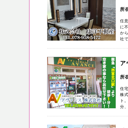
所
任
に
から
社で
ア
所
住
株
ト。
分