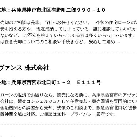
在地：兵庫県神戸市北区有野町二郎９９０－１０
意売却のご相談は是非、当社へお任せください。 今後の住宅ローンの
不安を抱える方や、 現在滞納してしまっている、誰に相談していいの
ないなど、 ご不安を抱えていらっしゃる方は多くいらっしゃいます。
は任意売却についてのご相談や手続きなど、 安心して進め ...
ヴァンス 株式会社
在地：兵庫県西宮市北口町１－２ Ｅ１１１号
宅ローンの返済でお困りなら、競売になる前に。兵庫県西宮市のアヴァ
式会社は、競売コンシェルジュとして任意売却・競売回避を専門的にサ
金融機関との調整から売却、残債のご相談まで。阪急西宮北口駅 徒歩
、阪神間全域に対応。ご相談は無料・プライバシー厳守です。