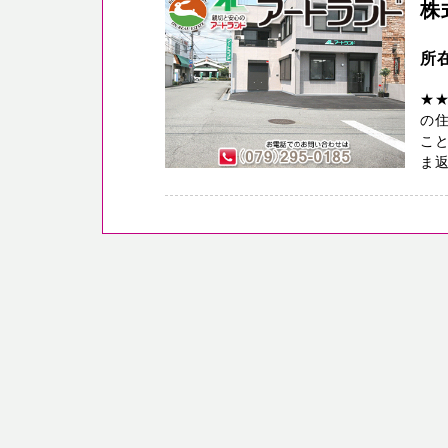
株
所
★
の
こと
ま返