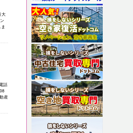
最大
ェン
しま
電話
08
動産