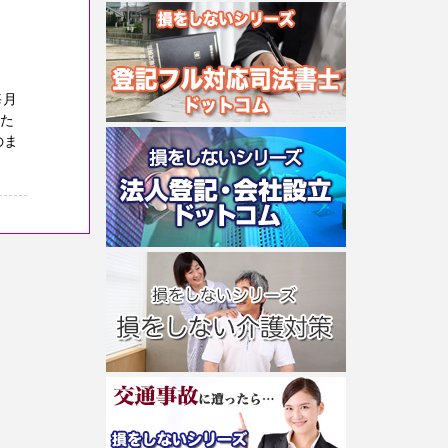
毎月
った
のま