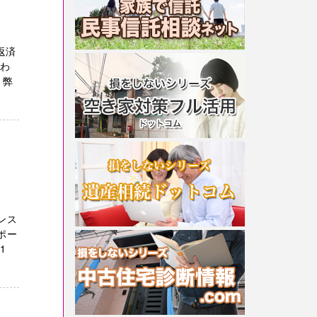
返済
かわ
 弊
ンス
ポー
1