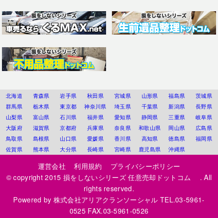
北海道
青森県
岩手県
秋田県
宮城県
山形県
福島県
茨城県
群馬県
栃木県
東京都
神奈川県
埼玉県
千葉県
新潟県
長野県
山梨県
富山県
石川県
福井県
愛知県
静岡県
三重県
岐阜県
大阪府
滋賀県
京都府
兵庫県
奈良県
和歌山県
岡山県
広島県
鳥取県
島根県
山口県
愛媛県
香川県
高知県
徳島県
福岡県
佐賀県
熊本県
大分県
長崎県
宮崎県
鹿児島県
沖縄県
運営会社
利用規約
プライバシーポリシー
© copyright 2015
損をしないシリーズ 任意売却ドットコム
. All
rights reserved.
Powered by
株式会社アリアクランソーシャル
TEL.03-5961-
0525 FAX.03-5961-0526