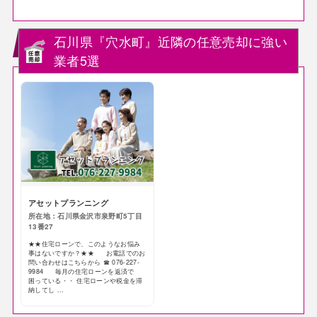
石川県『穴水町』近隣の任意売却に強い
業者5選
アセットプランニング
所在地：石川県金沢市泉野町5丁目
13番27
★★住宅ローンで、このようなお悩み
事はないですか？★★ お電話でのお
問い合わせはこちらから ☎ 076-227-
9984 毎月の住宅ローンを返済で
困っている・・ 住宅ローンや税金を滞
納してし ...