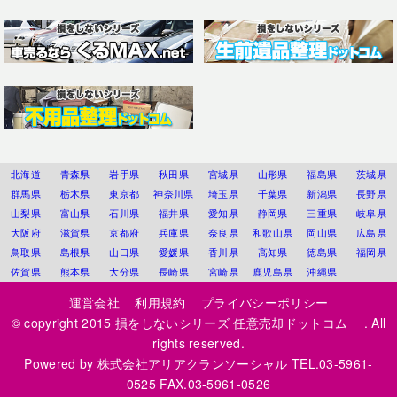
北海道
青森県
岩手県
秋田県
宮城県
山形県
福島県
茨城県
群馬県
栃木県
東京都
神奈川県
埼玉県
千葉県
新潟県
長野県
山梨県
富山県
石川県
福井県
愛知県
静岡県
三重県
岐阜県
大阪府
滋賀県
京都府
兵庫県
奈良県
和歌山県
岡山県
広島県
鳥取県
島根県
山口県
愛媛県
香川県
高知県
徳島県
福岡県
佐賀県
熊本県
大分県
長崎県
宮崎県
鹿児島県
沖縄県
運営会社
利用規約
プライバシーポリシー
© copyright 2015
損をしないシリーズ 任意売却ドットコム
. All
rights reserved.
Powered by
株式会社アリアクランソーシャル
TEL.03-5961-
0525 FAX.03-5961-0526