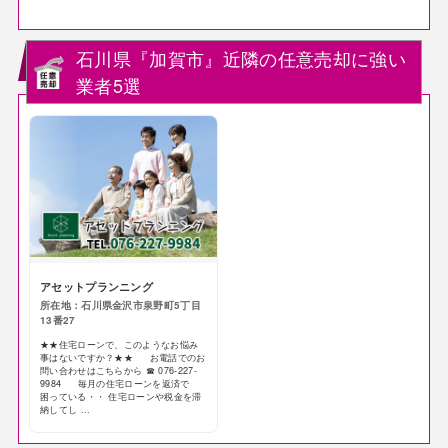
石川県『加賀市』近隣の任意売却に強い
業者5選
アセットプランニング
所在地：石川県金沢市泉野町5丁目
13番27
★★住宅ローンで、このようなお悩み
事はないですか？★★ お電話でのお
問い合わせはこちらから ☎ 076-227-
9984 毎月の住宅ローンを返済で
困っている・・ 住宅ローンや税金を滞
納してし ...