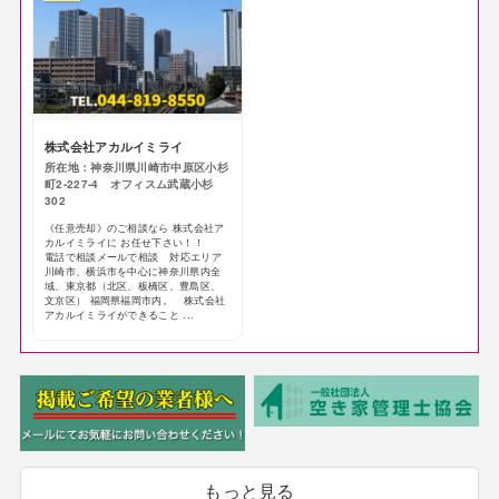
株式会社アカルイミライ
所在地：神奈川県川崎市中原区小杉
町2-227-4 オフィスム武蔵小杉
302
《任意売却》のご相談なら 株式会社ア
カルイミライに お任せ下さい！！
電話で相談メールで相談 対応エリア
川崎市、横浜市を中心に神奈川県内全
域、東京都（北区、板橋区、豊島区、
文京区） 福岡県福岡市内。 株式会社
アカルイミライができること ...
もっと見る