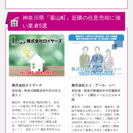
神奈川県『葉山町』近隣の任意売却に強
い業者5選
株式会社ロイヤーズ
株式会社エイ・アール・シー
所在地：神奈川県横浜市中区日本大
所在地：神奈川県横浜市中区蓬莱町
通５２
２丁目４－１関内トーセイビルⅢ４
階
横浜市、厚木市及び都内23区で、住宅
ローンの返済に不安を抱える方や、 現
横浜市・川崎市・藤沢市・鎌倉市に 相
在滞納してしまっている、誰に相談し
続不動産をお持ちの方へ 【空き家相
ていいのかわからないなど、 ご不安を
談士・FP・DCマイスター在籍】 不動
抱えていらっしゃる方は多くいらっ
産のお悩みについて幅広くご相談を承
しゃいます。 任意売却のご相談は是
る対応力 株式会社エイ・アール・シー
非、 株式会社ロイヤーズ へお任せくだ
に お任せ下さい！ ご要望やご事情
さい！！ 対応エリア 横浜市中区をは
に合わせて最適な方法をご提案させて