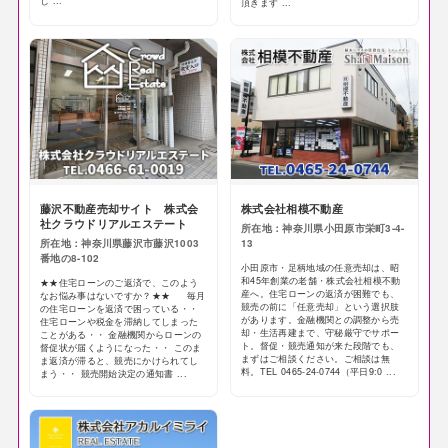
じ ...
頂きます ...
藤沢不動産売却サイト 株式会
株式会社相模不動産
社クラウドリアルエステート
所在地：神奈川県小田原市栄町3-4-
所在地：神奈川県藤沢市藤沢1003
13
番地の8-102
小田原市・足柄地域の任意売却は、昭
和45年創業の老舗・株式会社相模不動
★★住宅ローンのご返済で、このよう
産へ。住宅ローンの返済が困難でも、
なお悩み事はないですか？★★ 毎月
競売の前に「任意売却」という選択肢
の住宅ローンを返済で困っている・・
があります。金融機関との調整から売
住宅ローンや税金を滞納してしまった
却・生活再建まで、守秘厳守でサポー
ことがある・・ 金融機関からローンの
ト。督促・競売通知が来た段階でも、
督促状が届くようになった・・ このま
まずはご相談ください。ご相談は無
ま返済が滞ると、競売にかけられてし
料。TEL 0465-24-0744（平日9:0 ...
まう・・ 競売開始決定の通知書 ...