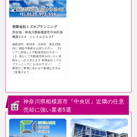
有限会社ミズホプランニング
所在地：神奈川県相模原市中央区相
模原3-3-3 ソレイユビル２F
相模原市・町田市・大和市・東京23区
内に 相続不動産をお持ちの方へ 【エ
リアに特化した不動産売却のサポー
ト】 安心して不動産売却を行いたい皆
様をしっかり支えます 有限会社ミズホ
プランニングに お任せ下さい！ ご
要望やご事情に合わせて最適な方法を
ご提案させて ...
神奈川県相模原市『中央区』近隣の任意
売却に強い業者5選