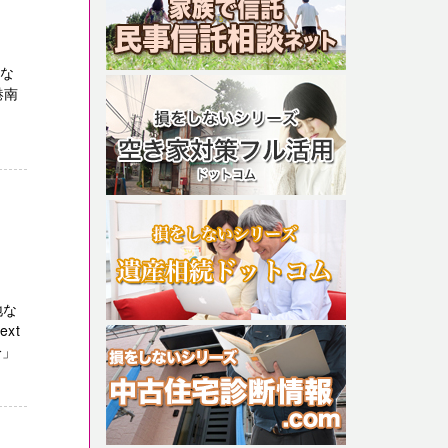
切な
港南
地な
xt
分」