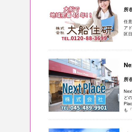
所
任
アド
区日野
Ne
所
Ne
どの
Pl
も「