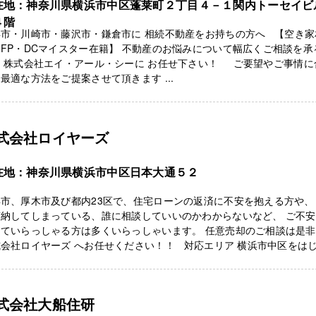
在地：神奈川県横浜市中区蓬莱町２丁目４－１関内トーセイビ
４階
浜市・川崎市・藤沢市・鎌倉市に 相続不動産をお持ちの方へ 【空き家
FP・DCマイスター在籍】 不動産のお悩みについて幅広くご相談を承
力 株式会社エイ・アール・シーに お任せ下さい！ ご要望やご事情に
最適な方法をご提案させて頂きます ...
式会社ロイヤーズ
在地：神奈川県横浜市中区日本大通５２
市、厚木市及び都内23区で、住宅ローンの返済に不安を抱える方や、
滞納してしまっている、誰に相談していいのかわからないなど、 ご不
えていらっしゃる方は多くいらっしゃいます。 任意売却のご相談は是
会社ロイヤーズ へお任せください！！ 対応エリア 横浜市中区をはじ .
式会社大船住研