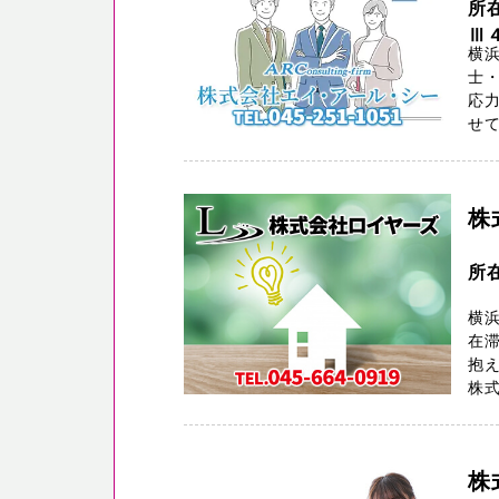
所
Ⅲ
横
士・
応
せて
株
所
横浜
在
抱
株式
株