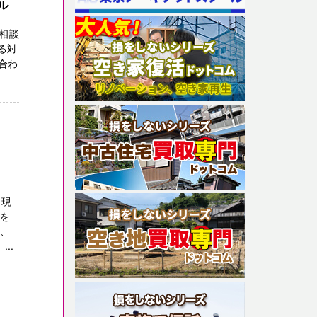
ル
相談
る対
合わ
 現
安を
非、
..