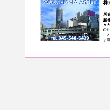
株
所
新
★
の
こと
ま返