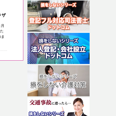
ラザ
毎月
った
のま