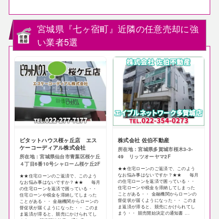
宮城県『七ヶ宿町』近隣の任意売却に強
い業者5選
ピタットハウス桜ヶ丘店 エス
株式会社 佐伯不動産
ケーコーディアル株式会社
所在地：宮城県多賀城市桜木3-3-
所在地：宮城県仙台市青葉区桜ケ丘
49 リッツオーヤマ2F
４丁目6番10号シャローム桜ケ丘2F
★★住宅ローンのご返済で、このよう
なお悩み事はないですか？★★ 毎月
★★住宅ローンのご返済で、このよう
の住宅ローンを返済で困っている・・
なお悩み事はないですか？★★ 毎月
住宅ローンや税金を滞納してしまった
の住宅ローンを返済で困っている・・
ことがある・・ 金融機関からローンの
住宅ローンや税金を滞納してしまった
督促状が届くようになった・・ このま
ことがある・・ 金融機関からローンの
ま返済が滞ると、競売にかけられてし
督促状が届くようになった・・ このま
まう・・ 競売開始決定の通知書 ...
ま返済が滞ると、競売にかけられてし