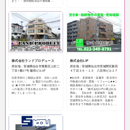
まう・・ 競売開始決定の通知書 ...
株式会社ランドプロデュース
株式会社LIP
所在地：宮城県仙台市青葉区上杉二
所在地：宮城県仙台市宮城野区新田
丁目1番27号 陽和ビル3F
４丁目３６－１３ 八百和ビル２Ｆ
任意売却のご相談は是非、当社へお任
■仙台市・多賀城市・塩竈市・富谷市の
せください。 お電話でのお問い合わ
不動産の売却・買取・リフォーム■ ■ご
せ ☎ 0120-645-777 今後の住宅ロー
相談者様のお悩みに合わせてトータル
ンの返済に不安を抱える方や、 現在滞
サポート■ 『株式会社LIPが選ばれる
納してしまっている、 ...
理由』 【仙台市・多賀城市・塩竈
市・富谷市を熟知した対応力】 仙台市
宮城野区を中心に多賀城市・塩竈市・
富谷市まで不動産のお取り引きをし ...