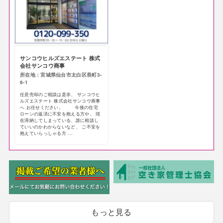
サンコウヒルズエステート 株式
会社サンコウ商事
所在地：宮城県仙台市太白区長町3-
6-1
任意売却のご相談は是非、 サンコウヒ
ルズエステート 株式会社サンコウ商事
へ お任せください。 今後の住宅
ローンの返済に不安を抱える方や、 現
在滞納してしまっている、誰に相談し
ていいのかわからないなど、 ご不安を
抱えていらっしゃる方 ...
もっと見る