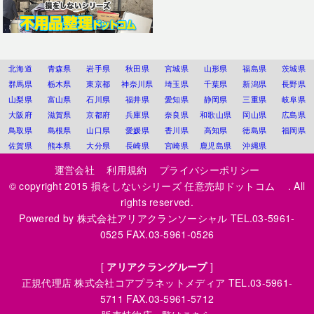
北海道
青森県
岩手県
秋田県
宮城県
山形県
福島県
茨城県
群馬県
栃木県
東京都
神奈川県
埼玉県
千葉県
新潟県
長野県
山梨県
富山県
石川県
福井県
愛知県
静岡県
三重県
岐阜県
大阪府
滋賀県
京都府
兵庫県
奈良県
和歌山県
岡山県
広島県
鳥取県
島根県
山口県
愛媛県
香川県
高知県
徳島県
福岡県
佐賀県
熊本県
大分県
長崎県
宮崎県
鹿児島県
沖縄県
運営会社
利用規約
プライバシーポリシー
© copyright 2015
損をしないシリーズ 任意売却ドットコム
. All
rights reserved.
Powered by
株式会社アリアクランソーシャル
TEL.03-5961-
0525 FAX.03-5961-0526
[
アリアクラングループ
]
正規代理店
株式会社コアプラネットメディア
TEL.03-5961-
5711 FAX.03-5961-5712