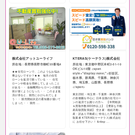
株式会社アットユーライフ
KTERAS(ケーテラス)株式会社
所在地：長野県長野市柳町35番地4
所在地：東京都中野区本町2-51-10
OKビル10階 <span
★★住宅ローンで、このようなお悩み
style="display:none;">杉並区、
事はないですか？★★ 毎月の住宅
栃木県、群馬県、千葉県、神奈川
ローンを返済で困っている・・ 住宅
県、埼玉県、山梨県、長野県
ローンや税金を滞納してしまったこと
</span>
がある・・ 金融機関からローンの督促
状が届くようになった・・ このまま返
東京23区・埼玉県・千葉県・神奈川県
済が滞ると、競売にかけられてしま
の首都圏を中心に 日本全国の住宅ロー
う・・ 競売開始決定の通知書が届いて
ンの返済でお困りの方へ 【年間相談
しまった・・ 競売 ...
＆買取件数3000件以上】 【豊富な不動
産高額買取実績】 空き家・相続不動
産・訳あり不動産に 特化した不動産買
取業者 KTERAS(ケーテラス)株式会社
に お任せ下さい！ &nbsp ...