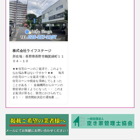
株式会社ライフステージ
所在地：長野県長野市鶴賀緑町１１
０４－１０
★★住宅ローンのご返済で、このよう
なお悩み事はないですか？★★ 毎月
の住宅ローンを返済で困っている・・
住宅ローンや税金を滞納してしまった
ことがある・・ 金融機関からローンの
督促状が届くようになった・・ このま
ま返済が滞ると、競売にかけられてし
まう・・ 競売開始決定の通知書 ...