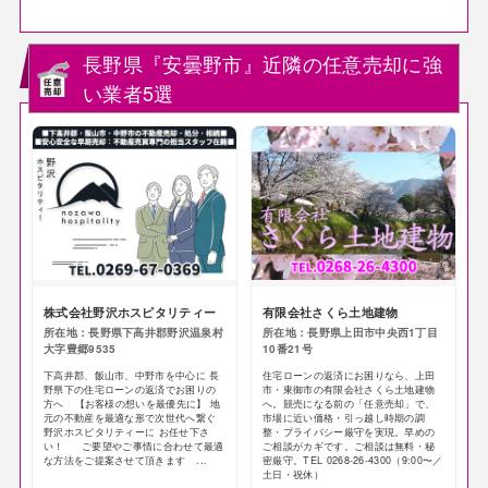
長野県『安曇野市』近隣の任意売却に強
い業者5選
株式会社野沢ホスピタリティー
有限会社さくら土地建物
所在地：長野県下高井郡野沢温泉村
所在地：長野県上田市中央西1丁目
大字豊郷9535
10番21号
下高井郡、飯山市、中野市を中心に 長
住宅ローンの返済にお困りなら、上田
野県下の住宅ローンの返済でお困りの
市・東御市の有限会社さくら土地建物
方へ 【お客様の想いを最優先に】 地
へ。競売になる前の「任意売却」で、
元の不動産を最適な形で次世代へ繋ぐ
市場に近い価格・引っ越し時期の調
野沢ホスピタリティーに お任せ下さ
整・プライバシー厳守を実現。早めの
い！ ご要望やご事情に合わせて最適
ご相談がカギです。ご相談は無料・秘
な方法をご提案させて頂きます ...
密厳守。TEL 0268-26-4300（9:00〜／
土日・祝休）