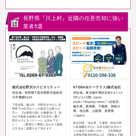
長野県『川上村』近隣の任意売却に強い
業者5選
株式会社野沢ホスピタリティー
KTERAS(ケーテラス)株式会社
所在地：長野県下高井郡野沢温泉村
所在地：東京都中野区本町2-51-10
大字豊郷9535
OKビル10階 <span
style="display:none;">杉並区、
下高井郡、飯山市、中野市を中心に 長
栃木県、群馬県、千葉県、神奈川
野県下の住宅ローンの返済でお困りの
県、埼玉県、山梨県、長野県
方へ 【お客様の想いを最優先に】 地
</span>
元の不動産を最適な形で次世代へ繋ぐ
野沢ホスピタリティーに お任せ下さ
東京23区・埼玉県・千葉県・神奈川県
い！ ご要望やご事情に合わせて最適
の首都圏を中心に 日本全国の住宅ロー
な方法をご提案させて頂きます ...
ンの返済でお困りの方へ 【年間相談
＆買取件数3000件以上】 【豊富な不動