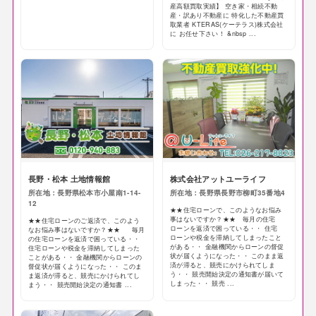
産高額買取実績】 空き家・相続不動
産・訳あり不動産に 特化した不動産買
取業者 KTERAS(ケーテラス)株式会社
に お任せ下さい！ &nbsp ...
長野・松本 土地情報館
株式会社アットユーライフ
所在地：長野県松本市小屋南1-14-
所在地：長野県長野市柳町35番地4
12
★★住宅ローンで、このようなお悩み
事はないですか？★★ 毎月の住宅
★★住宅ローンのご返済で、このよう
ローンを返済で困っている・・ 住宅
なお悩み事はないですか？★★ 毎月
ローンや税金を滞納してしまったこと
の住宅ローンを返済で困っている・・
がある・・ 金融機関からローンの督促
住宅ローンや税金を滞納してしまった
状が届くようになった・・ このまま返
ことがある・・ 金融機関からローンの
済が滞ると、競売にかけられてしま
督促状が届くようになった・・ このま
う・・ 競売開始決定の通知書が届いて
ま返済が滞ると、競売にかけられてし
しまった・・ 競売 ...
まう・・ 競売開始決定の通知書 ...