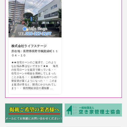
株式会社ライフステージ
所在地：長野県長野市鶴賀緑町１１
０４－１０
★★住宅ローンのご返済で、このよう
なお悩み事はないですか？★★ 毎月
の住宅ローンを返済で困っている・・
住宅ローンや税金を滞納してしまった
ことがある・・ 金融機関からローンの
督促状が届くようになった・・ このま
ま返済が滞ると、競売にかけられてし
まう・・ 競売開始決定の通知書 ...