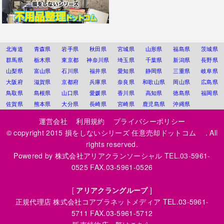
北海道
青森県
岩手県
秋田県
宮城県
山形県
福島県
茨城県
群馬県
栃木県
東京都
神奈川県
埼玉県
千葉県
新潟県
長野県
山梨県
富山県
石川県
福井県
愛知県
静岡県
三重県
岐阜県
大阪府
滋賀県
京都府
兵庫県
奈良県
和歌山県
岡山県
広島県
鳥取県
島根県
山口県
愛媛県
香川県
高知県
徳島県
福岡県
佐賀県
熊本県
大分県
長崎県
宮崎県
鹿児島県
沖縄県
運営会社
利用規約
プライバシーポリシー
© copyright 2015
損をしないシリーズ 任意売却ドットコム
. All
rights reserved.
Powered by
株式会社アリアクランソーシャル
TEL.03-5961-
0525 FAX.03-5961-0526
[
アリアクラングループ
]
正規代理店
株式会社コアプラネットメディア
TEL.03-5961-
5711 FAX.03-5961-5712