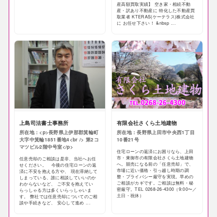
産高額買取実績】 空き家・相続不動
産・訳あり不動産に 特化した不動産買
取業者 KTERAS(ケーテラス)株式会社
に お任せ下さい！ &nbsp ...
上島司法書士事務所
有限会社さくら土地建物
所在地：<p>長野県上伊那郡箕輪町
所在地：長野県上田市中央西1丁目
大字中箕輪1851番地4<br /> 第2コ
10番21号
マツビル2階中号室</p>
住宅ローンの返済にお困りなら、上田
市・東御市の有限会社さくら土地建物
任意売却のご相談は是非、当社へお任
へ。競売になる前の「任意売却」で、
せください。 今後の住宅ローンの返
市場に近い価格・引っ越し時期の調
済に不安を抱える方や、 現在滞納して
整・プライバシー厳守を実現。早めの
しまっている、誰に相談していいのか
ご相談がカギです。ご相談は無料・秘
わからないなど、 ご不安を抱えてい
密厳守。TEL 0268-26-4300（9:00〜／
らっしゃる方は多くいらっしゃいま
土日・祝休）
す。 弊社では任意売却についてのご相
談や手続きなど、 安心して進め ...