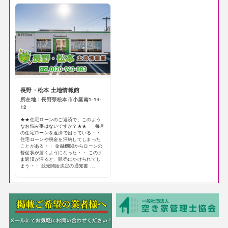
長野・松本 土地情報館
所在地：長野県松本市小屋南1-14-
12
★★住宅ローンのご返済で、このよう
なお悩み事はないですか？★★ 毎月
の住宅ローンを返済で困っている・・
住宅ローンや税金を滞納してしまった
ことがある・・ 金融機関からローンの
督促状が届くようになった・・ このま
ま返済が滞ると、競売にかけられてし
まう・・ 競売開始決定の通知書 ...