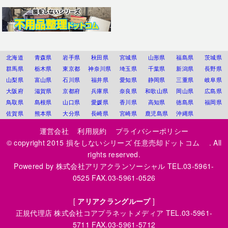
北海道
青森県
岩手県
秋田県
宮城県
山形県
福島県
茨城県
群馬県
栃木県
東京都
神奈川県
埼玉県
千葉県
新潟県
長野県
山梨県
富山県
石川県
福井県
愛知県
静岡県
三重県
岐阜県
大阪府
滋賀県
京都府
兵庫県
奈良県
和歌山県
岡山県
広島県
鳥取県
島根県
山口県
愛媛県
香川県
高知県
徳島県
福岡県
佐賀県
熊本県
大分県
長崎県
宮崎県
鹿児島県
沖縄県
運営会社
利用規約
プライバシーポリシー
© copyright 2015
損をしないシリーズ 任意売却ドットコム
. All
rights reserved.
Powered by
株式会社アリアクランソーシャル
TEL.03-5961-
0525 FAX.03-5961-0526
[
アリアクラングループ
]
正規代理店
株式会社コアプラネットメディア
TEL.03-5961-
5711 FAX.03-5961-5712