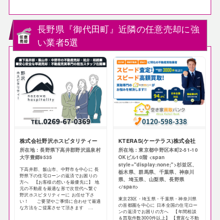
長野県『御代田町』近隣の任意売却に強
い業者5選
株式会社野沢ホスピタリティー
KTERAS(ケーテラス)株式会社
所在地：長野県下高井郡野沢温泉村
所在地：東京都中野区本町2-51-10
大字豊郷9535
OKビル10階 <span
style="display:none;">杉並区、
下高井郡、飯山市、中野市を中心に 長
栃木県、群馬県、千葉県、神奈川
野県下の住宅ローンの返済でお困りの
県、埼玉県、山梨県、長野県
方へ 【お客様の想いを最優先に】 地
</span>
元の不動産を最適な形で次世代へ繋ぐ
野沢ホスピタリティーに お任せ下さ
東京23区・埼玉県・千葉県・神奈川県
い！ ご要望やご事情に合わせて最適
の首都圏を中心に 日本全国の住宅ロー
な方法をご提案させて頂きます ...
ンの返済でお困りの方へ 【年間相談
＆買取件数3000件以上】 【豊富な不動