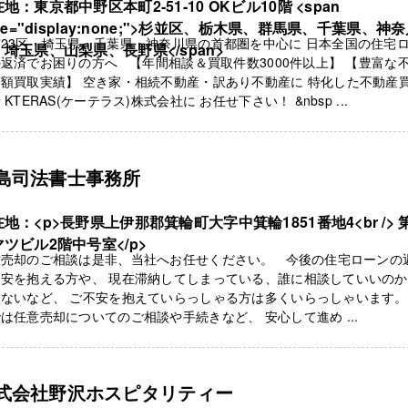
地：東京都中野区本町2-51-10 OKビル10階 <span
yle="display:none;">杉並区、栃木県、群馬県、千葉県、神
23区・埼玉県・千葉県・神奈川県の首都圏を中心に 日本全国の住宅
埼玉県、山梨県、長野県</span>
返済でお困りの方へ 【年間相談＆買取件数3000件以上】 【豊富な
額買取実績】 空き家・相続不動産・訳あり不動産に 特化した不動産
 KTERAS(ケーテラス)株式会社に お任せ下さい！ &nbsp ...
島司法書士事務所
地：<p>長野県上伊那郡箕輪町大字中箕輪1851番地4<br /> 
ツビル2階中号室</p>
意売却のご相談は是非、当社へお任せください。 今後の住宅ローンの
不安を抱える方や、 現在滞納してしまっている、誰に相談していいの
ないなど、 ご不安を抱えていらっしゃる方は多くいらっしゃいます。
は任意売却についてのご相談や手続きなど、 安心して進め ...
式会社野沢ホスピタリティー