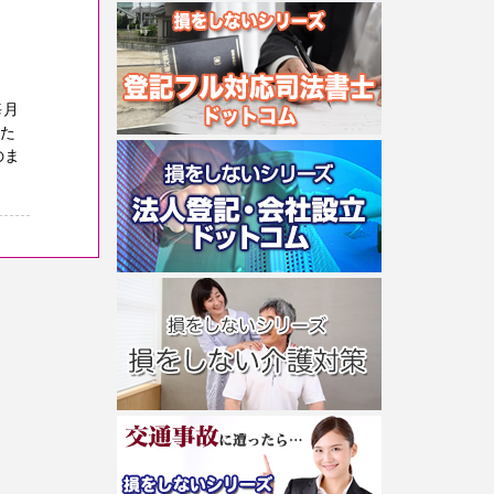
毎月
った
のま