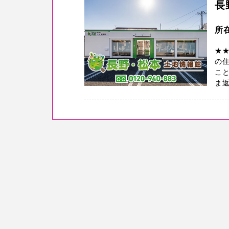
長
所在
★
の
こと
ま返