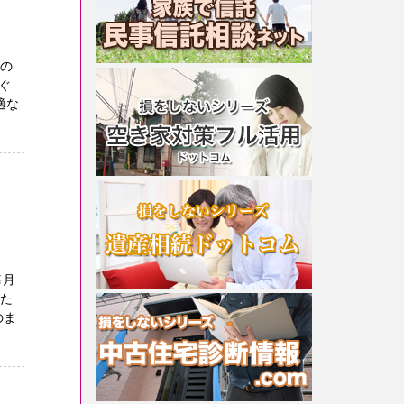
りの
ぐ
適な
毎月
った
のま