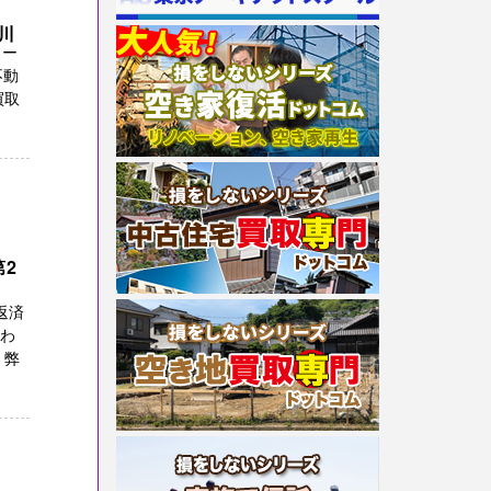
奈川
ロー
不動
買取
第2
返済
かわ
 弊