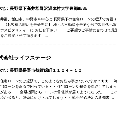
在地：長野県下高井郡野沢温泉村大字豊郷9535
高井郡、飯山市、中野市を中心に 長野県下の住宅ローンの返済でお困
へ 【お客様の想いを最優先に】 地元の不動産を最適な形で次世代へ繋
沢ホスピタリティーに お任せ下さい！ ご要望やご事情に合わせて最
をご提案させて頂きます ...
式会社ライフステージ
在地：長野県長野市鶴賀緑町１１０４－１０
★住宅ローンのご返済で、このようなお悩み事はないですか？★★ 
住宅ローンを返済で困っている・・ 住宅ローンや税金を滞納してしま
がある・・ 金融機関からローンの督促状が届くようになった・・ こ
済が滞ると、競売にかけられてしまう・・ 競売開始決定の通知書 ...