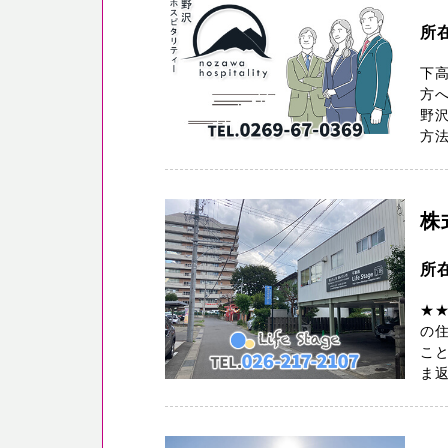
所
下
方
野
方法
株
所
★
の
こと
ま返