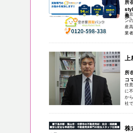
所在
st
東京
県、
ンの
産高
業者
上
所在
コマ
任
に
から
社で
株