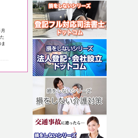
毎月
った
のま