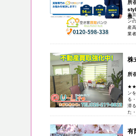
所在
st
東京
県、
ンの
産高
業者
株
所
★
ン
る・
滞
た・
有