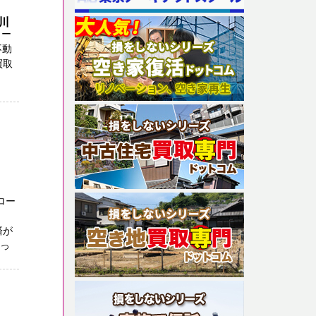
奈川
ロー
不動
買取
ロー
済が
まっ