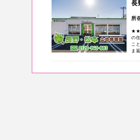
長
所在
★
の
こと
ま返