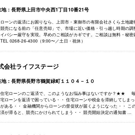
在地：長野県上田市中央西1丁目10番21号
宅ローンの返済にお困りなら、上田市・東御市の有限会社さくら土地建
。競売になる前の「任意売却」で、市場に近い価格・引っ越し時期の調
ライバシー厳守を実現。早めのご相談がカギです。ご相談は無料・秘密
TEL 0268-26-4300（9:00〜／土日・祝休）
式会社ライフステージ
在地：長野県長野市鶴賀緑町１１０４－１０
★住宅ローンのご返済で、このようなお悩み事はないですか？★★ 
住宅ローンを返済で困っている・・ 住宅ローンや税金を滞納してしま
がある・・ 金融機関からローンの督促状が届くようになった・・ こ
済が滞ると、競売にかけられてしまう・・ 競売開始決定の通知書 ...