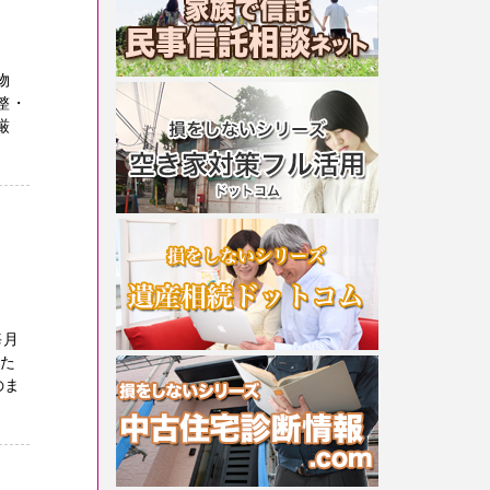
物
整・
厳
毎月
った
のま