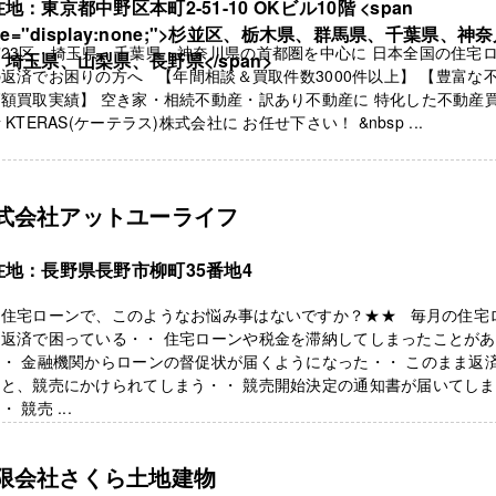
地：東京都中野区本町2-51-10 OKビル10階 <span
yle="display:none;">杉並区、栃木県、群馬県、千葉県、神
23区・埼玉県・千葉県・神奈川県の首都圏を中心に 日本全国の住宅
埼玉県、山梨県、長野県</span>
返済でお困りの方へ 【年間相談＆買取件数3000件以上】 【豊富な
額買取実績】 空き家・相続不動産・訳あり不動産に 特化した不動産
 KTERAS(ケーテラス)株式会社に お任せ下さい！ &nbsp ...
式会社アットユーライフ
在地：長野県長野市柳町35番地4
★住宅ローンで、このようなお悩み事はないですか？★★ 毎月の住宅
を返済で困っている・・ 住宅ローンや税金を滞納してしまったことがあ
・ 金融機関からローンの督促状が届くようになった・・ このまま返
ると、競売にかけられてしまう・・ 競売開始決定の通知書が届いてし
・ 競売 ...
限会社さくら土地建物