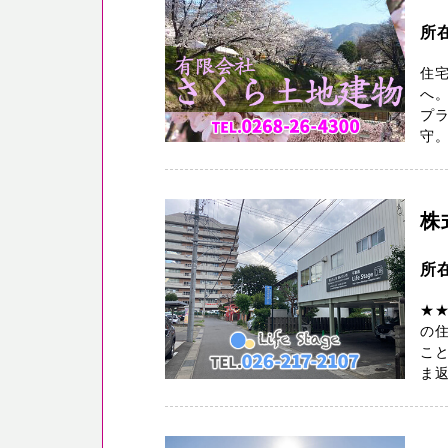
所
住
へ
プ
守。
株
所
★
の
こと
ま返