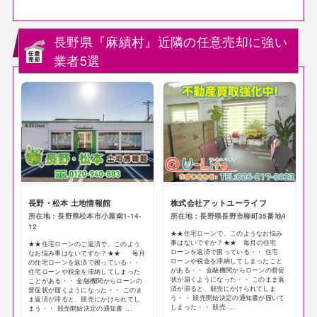
長野県『麻績村』近隣の任意売却に強い
業者5選
長野・松本 土地情報館
株式会社アットユーライフ
所在地：長野県松本市小屋南1-14-
所在地：長野県長野市柳町35番地4
12
★★住宅ローンで、このようなお悩み
事はないですか？★★ 毎月の住宅
★★住宅ローンのご返済で、このよう
ローンを返済で困っている・・ 住宅
なお悩み事はないですか？★★ 毎月
ローンや税金を滞納してしまったこと
の住宅ローンを返済で困っている・・
がある・・ 金融機関からローンの督促
住宅ローンや税金を滞納してしまった
状が届くようになった・・ このまま返
ことがある・・ 金融機関からローンの
済が滞ると、競売にかけられてしま
督促状が届くようになった・・ このま
う・・ 競売開始決定の通知書が届いて
ま返済が滞ると、競売にかけられてし
しまった・・ 競売 ...
まう・・ 競売開始決定の通知書 ...