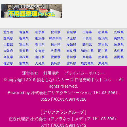
北海道
青森県
岩手県
秋田県
宮城県
山形県
福島県
茨城県
群馬県
栃木県
東京都
神奈川県
埼玉県
千葉県
新潟県
長野県
山梨県
富山県
石川県
福井県
愛知県
静岡県
三重県
岐阜県
大阪府
滋賀県
京都府
兵庫県
奈良県
和歌山県
岡山県
広島県
鳥取県
島根県
山口県
愛媛県
香川県
高知県
徳島県
福岡県
佐賀県
熊本県
大分県
長崎県
宮崎県
鹿児島県
沖縄県
運営会社
利用規約
プライバシーポリシー
© copyright 2015
損をしないシリーズ 任意売却ドットコム
. All
rights reserved.
Powered by
株式会社アリアクランソーシャル
TEL.03-5961-
0525 FAX.03-5961-0526
[
アリアクラングループ
]
正規代理店
株式会社コアプラネットメディア
TEL.03-5961-
5711 FAX.03-5961-5712