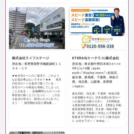
株式会社ライフステージ
KTERAS(ケーテラス)株式会社
所在地：長野県長野市鶴賀緑町１１
所在地：東京都中野区本町2-51-10
０４－１０
OKビル10階 <span
style="display:none;">杉並区、
★★住宅ローンのご返済で、このよう
栃木県、群馬県、千葉県、神奈川
なお悩み事はないですか？★★ 毎月
県、埼玉県、山梨県、長野県
の住宅ローンを返済で困っている・・
</span>
住宅ローンや税金を滞納してしまった
ことがある・・ 金融機関からローンの
東京23区・埼玉県・千葉県・神奈川県
督促状が届くようになった・・ このま
の首都圏を中心に 日本全国の住宅ロー
ま返済が滞ると、競売にかけられてし
ンの返済でお困りの方へ 【年間相談
まう・・ 競売開始決定の通知書 ...
＆買取件数3000件以上】 【豊富な不動
産高額買取実績】 空き家・相続不動
産・訳あり不動産に 特化した不動産買
取業者 KTERAS(ケーテラス)株式会社
に お任せ下さい！ &nbsp ...