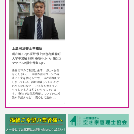
上島司法書士事務所
所在地：<p>長野県上伊那郡箕輪町
大字中箕輪1851番地4<br /> 第2コ
マツビル2階中号室</p>
任意売却のご相談は是非、当社へお任
せください。 今後の住宅ローンの返
済に不安を抱える方や、 現在滞納して
しまっている、誰に相談していいのか
わからないなど、 ご不安を抱えてい
らっしゃる方は多くいらっしゃいま
す。 弊社では任意売却についてのご相
談や手続きなど、 安心して進め ...