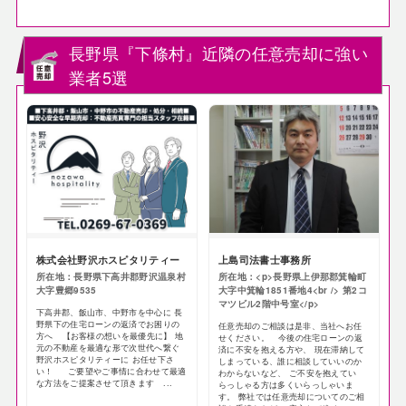
長野県『下條村』近隣の任意売却に強い
業者5選
株式会社野沢ホスピタリティー
上島司法書士事務所
所在地：長野県下高井郡野沢温泉村
所在地：<p>長野県上伊那郡箕輪町
大字豊郷9535
大字中箕輪1851番地4<br /> 第2コ
マツビル2階中号室</p>
下高井郡、飯山市、中野市を中心に 長
野県下の住宅ローンの返済でお困りの
任意売却のご相談は是非、当社へお任
方へ 【お客様の想いを最優先に】 地
せください。 今後の住宅ローンの返
元の不動産を最適な形で次世代へ繋ぐ
済に不安を抱える方や、 現在滞納して
野沢ホスピタリティーに お任せ下さ
しまっている、誰に相談していいのか
い！ ご要望やご事情に合わせて最適
わからないなど、 ご不安を抱えてい
な方法をご提案させて頂きます ...
らっしゃる方は多くいらっしゃいま
す。 弊社では任意売却についてのご相