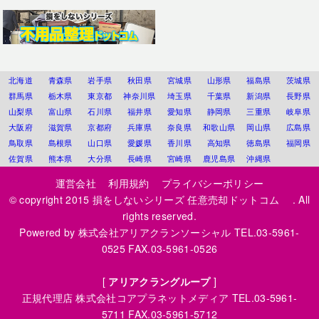
北海道
青森県
岩手県
秋田県
宮城県
山形県
福島県
茨城県
群馬県
栃木県
東京都
神奈川県
埼玉県
千葉県
新潟県
長野県
山梨県
富山県
石川県
福井県
愛知県
静岡県
三重県
岐阜県
大阪府
滋賀県
京都府
兵庫県
奈良県
和歌山県
岡山県
広島県
鳥取県
島根県
山口県
愛媛県
香川県
高知県
徳島県
福岡県
佐賀県
熊本県
大分県
長崎県
宮崎県
鹿児島県
沖縄県
運営会社
利用規約
プライバシーポリシー
© copyright 2015
損をしないシリーズ 任意売却ドットコム
. All
rights reserved.
Powered by
株式会社アリアクランソーシャル
TEL.03-5961-
0525 FAX.03-5961-0526
[
アリアクラングループ
]
正規代理店
株式会社コアプラネットメディア
TEL.03-5961-
5711 FAX.03-5961-5712