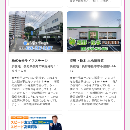
談や手続きなど、 安心して進め ...
株式会社ライフステージ
長野・松本 土地情報館
所在地：長野県長野市鶴賀緑町１１
所在地：長野県松本市小屋南1-14-
０４－１０
12
★★住宅ローンのご返済で、このよう
★★住宅ローンのご返済で、このよう
なお悩み事はないですか？★★ 毎月
なお悩み事はないですか？★★ 毎月
の住宅ローンを返済で困っている・・
の住宅ローンを返済で困っている・・
住宅ローンや税金を滞納してしまった
住宅ローンや税金を滞納してしまった
ことがある・・ 金融機関からローンの
ことがある・・ 金融機関からローンの
督促状が届くようになった・・ このま
督促状が届くようになった・・ このま
ま返済が滞ると、競売にかけられてし
ま返済が滞ると、競売にかけられてし
まう・・ 競売開始決定の通知書 ...
まう・・ 競売開始決定の通知書 ...