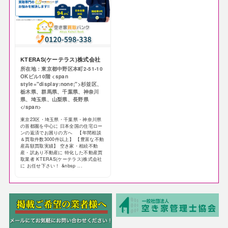
KTERAS(ケーテラス)株式会社
所在地：東京都中野区本町2-51-10
OKビル10階 <span
style="display:none;">杉並区、
栃木県、群馬県、千葉県、神奈川
県、埼玉県、山梨県、長野県
</span>
東京23区・埼玉県・千葉県・神奈川県
の首都圏を中心に 日本全国の住宅ロー
ンの返済でお困りの方へ 【年間相談
＆買取件数3000件以上】 【豊富な不動
産高額買取実績】 空き家・相続不動
産・訳あり不動産に 特化した不動産買
取業者 KTERAS(ケーテラス)株式会社
に お任せ下さい！ &nbsp ...