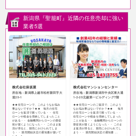
新潟県『聖籠町』近隣の任意売却に強い
業者5選
株式会社保坂屋
株式会社マンションセンター
所在地：新潟県上越市松村新田字大
所在地：新潟県新潟市中央区東大通
道25-1
1-2-25北越第一ビルディング7階
★★住宅ローンで、このようなお悩み
★★住宅ローンのご返済で、このよう
事はないですか？★★ 毎月の住宅
なお悩み事はないですか？★★ 毎月
ローンを返済で困っている・・ 住宅
の住宅ローンを返済で困っている・・
ローンや税金を滞納してしまったこと
住宅ローンや税金を滞納してしまった
がある・・ 金融機関からローンの督促
ことがある・・ 金融機関からローンの
状が届くようになった・・ このまま返
督促状が届くようになった・・ このま
済が滞ると、競売にかけられてしま
ま返済が滞ると、競売にかけられてし
う・・ 競売開始決定の通知書が届いて
まう・・ 競売開始決定の通知書 ...