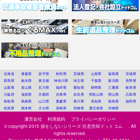
北海道
青森県
岩手県
秋田県
宮城県
山形県
福島県
茨城県
群馬県
栃木県
東京都
神奈川県
埼玉県
千葉県
新潟県
長野県
山梨県
富山県
石川県
福井県
愛知県
静岡県
三重県
岐阜県
大阪府
滋賀県
京都府
兵庫県
奈良県
和歌山県
岡山県
広島県
鳥取県
島根県
山口県
愛媛県
香川県
高知県
徳島県
福岡県
佐賀県
熊本県
大分県
長崎県
宮崎県
鹿児島県
沖縄県
運営会社
利用規約
プライバシーポリシー
© copyright 2015
損をしないシリーズ 任意売却ドットコム
. All
rights reserved.