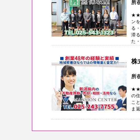
所
★
ン
る・
滞
た・・
株
所
★
の
こと
ま返