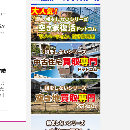
ロー
済が
まっ
7階
毎月
った
のま