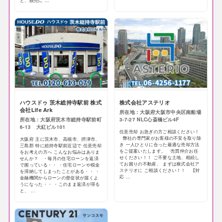
と、競売に ...
ハウスドゥ 茨木総持寺駅前 株式
株式会社アステリオ
会社Life Ark
所在地：大阪府大阪市中央区南船場
所在地：大阪府茨木市総持寺駅前町
3-7-27 NLC心斎橋ビル4F
6-13 大紅ビル101
任意売却 お急ぎの方ご相談ください！
弊社の専門家がお客様の不安を取り除
大阪府 主に茨木市、高槻市、摂津市、
き 一人ひとりに合った最適な売却方法
三島郡 特に総持寺駅前近辺で 任意売却
をご提案いたします。 売買仲介お任
をお考えの方へ こんなお悩みはありま
せください！！ ご不要な土地、相続し
せんか？ ・毎月の住宅ローンを返済
てお困りの不動産、 まずは株式会社ア
で困っている・・ ・住宅ローンや税金
ステリオに ご相談ください！！ 【対
を滞納してしまったことがある・・ ・
応 ...
金融機関からローンの督促状が届くよ
うになった・・ ・このまま返済が滞る
と、 ...