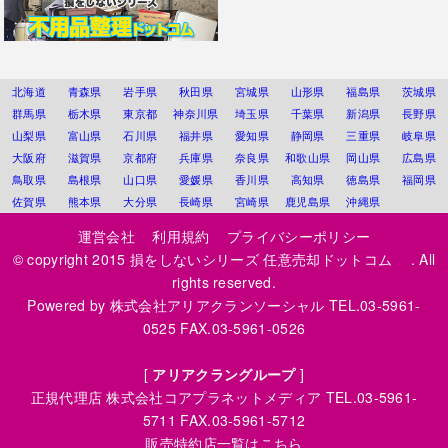
北海道
青森県
岩手県
秋田県
宮城県
山形県
福島県
茨城県
群馬県
栃木県
東京都
神奈川県
埼玉県
千葉県
新潟県
長野県
山梨県
富山県
石川県
福井県
愛知県
静岡県
三重県
岐阜県
大阪府
滋賀県
京都府
兵庫県
奈良県
和歌山県
岡山県
広島県
鳥取県
島根県
山口県
愛媛県
香川県
高知県
徳島県
福岡県
佐賀県
熊本県
大分県
長崎県
宮崎県
鹿児島県
沖縄県
運営会社
利用規約
プライバシーポリシー
© copyright 2015
損をしないシリーズ 任意売却ドットコム
. All
rights reserved.
Powered by
株式会社アリアクランソーシャル
TEL.03-5961-
0525 FAX.03-5961-0526
[
アリアクラングループ
]
正規代理店
株式会社コアプラネットメディア
TEL.03-5961-
5711 FAX.03-5961-5712
販売特約店一覧はこちら