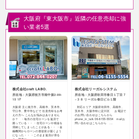
大阪府『東大阪市』近隣の任意売却に強
い業者5選
株式会社craft LABO.
株式会社リーガルシステム
所在地：大阪府枚方市南中振2-89-
所在地：大阪府吹田市春日１丁目７
15 1F
−３８ リーガル春日ビル１階
大阪府 主に枚方市、高槻市、茨木市、
対応エリア 大阪府吹田市、高槻市、
守口市、豊中市などで 任意売却をお考
茨木市、大阪市特に淀川区 お電話で
えの方へ こんなお悩みはありません
のお問い合わせはこちらから
か？ ・毎月の住宅ローンを返済で
phone_in_talk 06-6155-5554 mailお
困っている・・ ・住宅ローンや税金を
問い合わせはこちらから ...
滞納してしまったことがある・・ ・金
融機関からローンの督促状が届くよう
になった・・ ・このまま返済が滞る