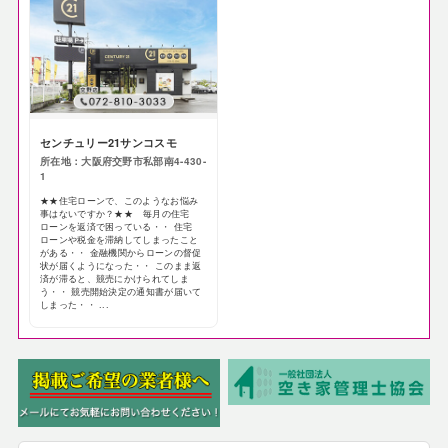
センチュリー21サンコスモ
所在地：大阪府交野市私部南4-430-
1
★★住宅ローンで、このようなお悩み
事はないですか？★★ 毎月の住宅
ローンを返済で困っている・・ 住宅
ローンや税金を滞納してしまったこと
がある・・ 金融機関からローンの督促
状が届くようになった・・ このまま返
済が滞ると、競売にかけられてしま
う・・ 競売開始決定の通知書が届いて
しまった・・ ...