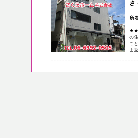
さ
所
★
の
こと
ま返