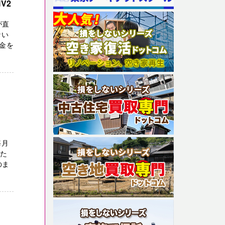
V2
が直
ない
金を
毎月
った
のま