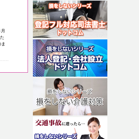
毎月
った
のま