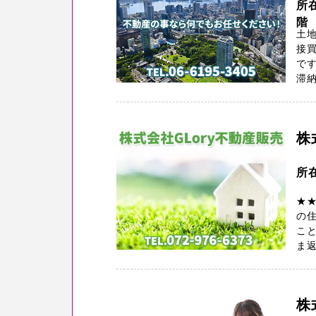
所在
階
土地
接買
で
滞納
株
所
★
の
こと
ま返
株