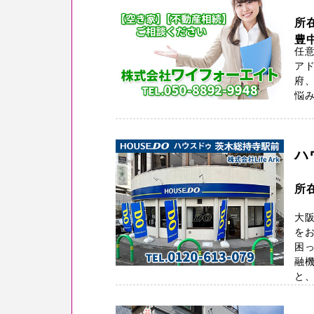
所
豊
任
ア
府
悩み
ハ
所
大阪
を
困っ
融
と、 