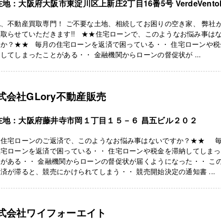
地：大阪府大阪市東淀川区上新庄2丁目16番5号 VerdeVentoI
、不動産買取専門！ ご不要な土地、相続してお困りの空き家、 弊社
取らせていただきます!! ★★住宅ローンで、このようなお悩み事は
すか？★★ 毎月の住宅ローンを返済で困っている・・ 住宅ローンや税
してしまったことがある・・ 金融機関からローンの督促状が ...
式会社GLory不動産販売
在地：大阪府藤井寺市岡１丁目１５－６ 昌五ビル２０２
★住宅ローンのご返済で、このようなお悩み事はないですか？★★ 
住宅ローンを返済で困っている・・ 住宅ローンや税金を滞納してしま
がある・・ 金融機関からローンの督促状が届くようになった・・ こ
済が滞ると、競売にかけられてしまう・・ 競売開始決定の通知書 ...
式会社ワイフォーエイト