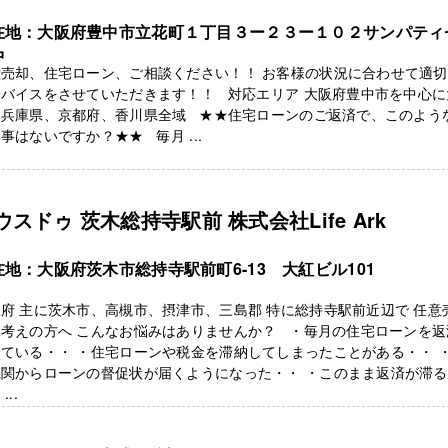
在地：大阪府豊中市立花町１丁目３ー２３ー１０２サンパティ
中
意売却、住宅ローン、ご相談ください！！ お客様の状況に合わせて適
ドバイスをさせていただきます！！ 対応エリア 大阪府豊中市を中心に
、兵庫県、京都府、香川県全域 ★★住宅ローンのご返済で、このよう
事はないですか？★★ 毎月 ...
ウスドゥ 茨木総持寺駅前 株式会社Life Ark
在地：大阪府茨木市総持寺駅前町6-13 大紅ビル101
府 主に茨木市、高槻市、摂津市、三島郡 特に総持寺駅前近辺で 任意
お考えの方へ こんなお悩みはありませんか？ ・毎月の住宅ローンを返
ている・・ ・住宅ローンや税金を滞納してしまったことがある・・ 
機関からローンの督促状が届くようになった・・ ・このまま返済が滞る
...