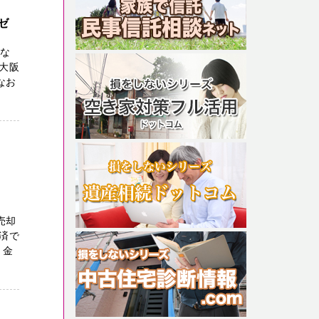
ゼ
切な
大阪
なお
売却
済で
・金