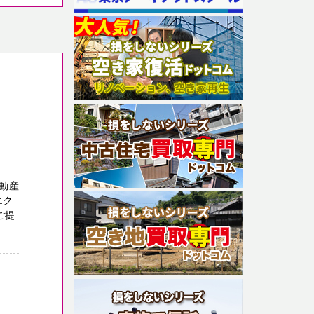
動産
エク
ご提