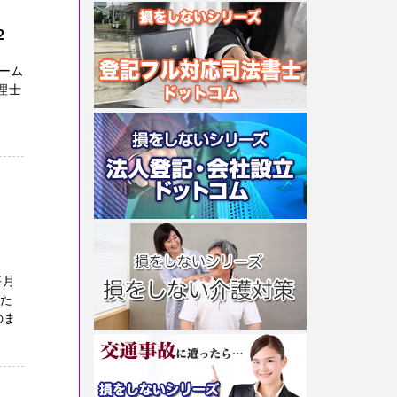
2
ーム
理士
。
毎月
った
のま