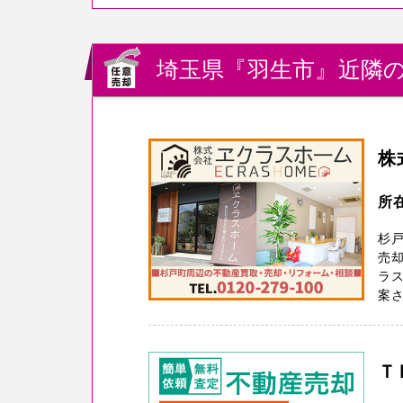
埼玉県『羽生市』近隣の
株
所
杉
売却
ラ
案さ
Ｔ