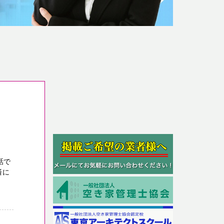
話で
済に