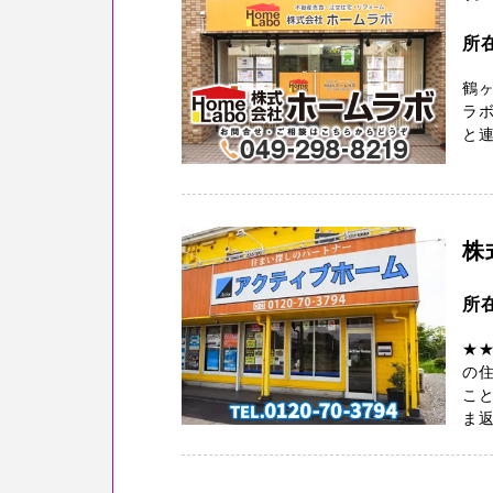
所
鶴
ラ
と
株
所
★
の
こと
ま返