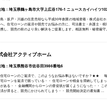
在地：埼玉県鶴ヶ島市大字上広谷176-1 ニュースカイハイツ10
ヶ島・坂戸・川越の任意売却なら平成30年創業の地域密着・株式会社ホ
ボへ。住宅ローンの返済や競売でお悩みの方に、司法書士・弁護士・税
連携し、競売の前のより良い解決をご提案します。相談無料・秘密厳守
式会社アクティブホーム
在地：埼玉県熊谷市佐谷田3986番地6
★住宅ローンのご返済で、このようなお悩み事はないですか？★★ 
住宅ローンを返済で困っている・・ 住宅ローンや税金を滞納してしま
がある・・ 金融機関からローンの督促状が届くようになった・・ こ
済が滞ると、競売にかけられてしまう・・ 競売開始決定の通知書 ...