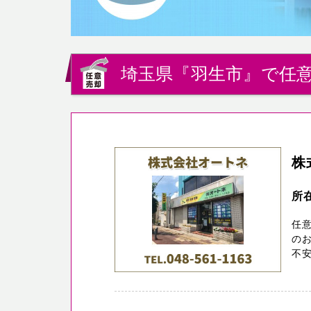
埼玉県『羽生市』で任意
株
所
任
のお
不安