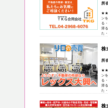
所
★
ン
る・
滞
た・
株
所
★
ン
る・
滞
た・
株