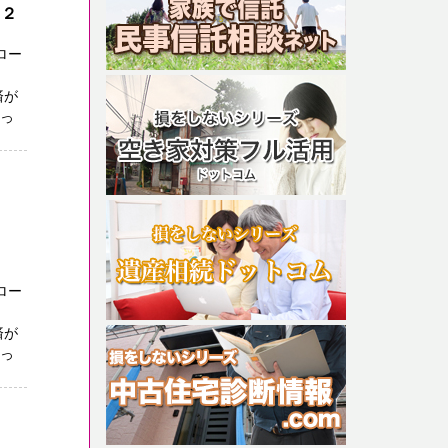
０２
ロー
済が
まっ
ロー
済が
まっ