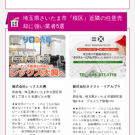
埼玉県さいたま市『桜区』近隣の任意売
却に強い業者5選
株式会社レックス大興
株式会社ネクスト・リアルプラ
ン
所在地：埼玉県さいたま市大宮区宮
町１丁目１５ 松屋ビル８階
所在地：埼玉県さいたま市浦和区前
地2-9-9 プルメリア前地102
★★住宅ローンで、このようなお悩み
事はないですか？★★ 毎月の住宅
★★住宅ローンで、このようなお悩み
ローンを返済で困っている・・ 住宅
事はないですか？★★ 毎月の住宅
ローンや税金を滞納してしまったこと
ローンを返済で困っている・・ 住宅
がある・・ 金融機関からローンの督促
ローンや税金を滞納してしまったこと
状が届くようになった・・ このまま返
がある・・ 金融機関からローンの督促
済が滞ると、競売にかけられてしま
状が届くようになった・・ このまま返
う・・ 競売開始決定の通知書が届いて
済が滞ると、競売にかけられてしま