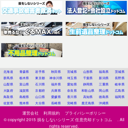
北海道
青森県
岩手県
秋田県
宮城県
山形県
福島県
茨城県
群馬県
栃木県
東京都
神奈川県
埼玉県
千葉県
新潟県
長野県
山梨県
富山県
石川県
福井県
愛知県
静岡県
三重県
岐阜県
大阪府
滋賀県
京都府
兵庫県
奈良県
和歌山県
岡山県
広島県
鳥取県
島根県
山口県
愛媛県
香川県
高知県
徳島県
福岡県
佐賀県
熊本県
大分県
長崎県
宮崎県
鹿児島県
沖縄県
運営会社
利用規約
プライバシーポリシー
© copyright 2015
損をしないシリーズ 任意売却ドットコム
. All
rights reserved.