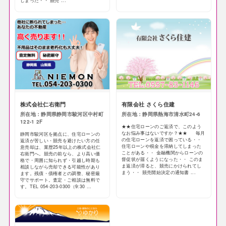
しまった・・ 競売 ...
株式会社仁右衛門
有限会社 さくら住建
所在地：静岡県静岡市駿河区中村町
所在地：静岡県熱海市清水町24-6
122-1 2F
★★住宅ローンのご返済で、このよう
なお悩み事はないですか？★★ 毎月
静岡市駿河区を拠点に、住宅ローンの
の住宅ローンを返済で困っている・・
返済が苦しい・競売を避けたい方の任
住宅ローンや税金を滞納してしまった
意売却は、業歴25年以上の株式会社仁
ことがある・・ 金融機関からローンの
右衛門へ。競売の前なら、より高い価
督促状が届くようになった・・ このま
格で・周囲に知られず・引越し時期も
ま返済が滞ると、競売にかけられてし
相談しながら売却できる可能性があり
まう・・ 競売開始決定の通知書 ...
ます。残債・債権者との調整、秘密厳
守でサポート。査定・ご相談は無料で
す。TEL 054-203-0300（9:30 ...