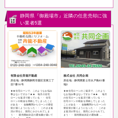
静岡県『御殿場市』近隣の任意売却に強
い業者5選
有限会社斉能不動産
株式会社 共同企画
所在地：静岡県静岡市葵区安東三丁
所在地：静岡県富士市水戸島93番
目7番16号
地3
★★住宅ローンで、このようなお悩み
★★住宅ローンのご返済で、このよう
事はないですか？★★ 毎月の住宅
なお悩み事はないですか？★★ 毎月
ローンを返済で困っている・・ 住宅
の住宅ローンを返済で困っている・・
ローンや税金を滞納してしまったこと
住宅ローンや税金を滞納してしまった
がある・・ 金融機関からローンの督促
ことがある・・ 金融機関からローンの
状が届くようになった・・ このまま返
督促状が届くようになった・・ このま
済が滞ると、競売にかけられてしま
ま返済が滞ると、競売にかけられてし
う・・ 競売開始決定の通知書が届いて
まう・・ 競売開始決定の通知書 ...