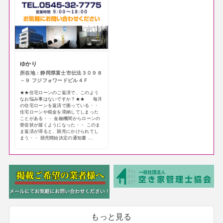
ゆかり
所在地：静岡県富士市伝法３０９８
－９ フジフォワードビル４Ｆ
★★住宅ローンのご返済で、このよう
なお悩み事はないですか？★★ 毎月
の住宅ローンを返済で困っている・・
住宅ローンや税金を滞納してしまった
ことがある・・ 金融機関からローンの
督促状が届くようになった・・ このま
ま返済が滞ると、競売にかけられてし
まう・・ 競売開始決定の通知書 ...
もっと見る