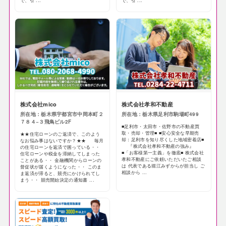
で、引 ...
で、引 ...
株式会社mico
株式会社孝和不動産
所在地：栃木県宇都宮市中岡本町２
所在地：栃木県足利市駒場町499
７８４−３飛鳥ビル2F
■足利市・太田市・佐野市の不動産買
取・売却・管理■ ■安心安全な早期売
★★住宅ローンのご返済で、このよう
却：足利市を知り尽くした地域密着店■
なお悩み事はないですか？★★ 毎月
『株式会社孝和不動産の強み』
の住宅ローンを返済で困っている・・
■「お客様第一主義」を徹底■ 株式会社
住宅ローンや税金を滞納してしまった
孝和不動産にご依頼いただいたご相談
ことがある・・ 金融機関からローンの
は 代表である堀江みずからが担当し ご
督促状が届くようになった・・ このま
相談から ...
ま返済が滞ると、競売にかけられてし
まう・・ 競売開始決定の通知書 ...