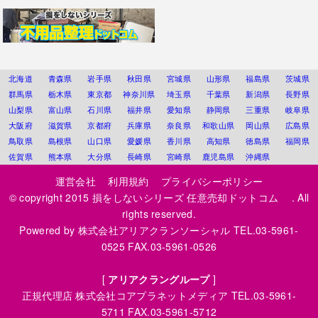
北海道
青森県
岩手県
秋田県
宮城県
山形県
福島県
茨城県
群馬県
栃木県
東京都
神奈川県
埼玉県
千葉県
新潟県
長野県
山梨県
富山県
石川県
福井県
愛知県
静岡県
三重県
岐阜県
大阪府
滋賀県
京都府
兵庫県
奈良県
和歌山県
岡山県
広島県
鳥取県
島根県
山口県
愛媛県
香川県
高知県
徳島県
福岡県
佐賀県
熊本県
大分県
長崎県
宮崎県
鹿児島県
沖縄県
運営会社
利用規約
プライバシーポリシー
© copyright 2015
損をしないシリーズ 任意売却ドットコム
. All
rights reserved.
Powered by
株式会社アリアクランソーシャル
TEL.03-5961-
0525 FAX.03-5961-0526
[
アリアクラングループ
]
正規代理店
株式会社コアプラネットメディア
TEL.03-5961-
5711 FAX.03-5961-5712