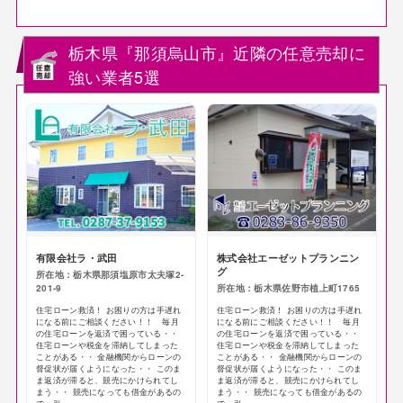
栃木県『那須烏山市』近隣の任意売却に
強い業者5選
有限会社ラ・武田
株式会社エーゼットプランニン
グ
所在地：栃木県那須塩原市太夫塚2-
201-9
所在地：栃木県佐野市植上町1765
住宅ローン救済！ お困りの方は手遅れ
住宅ローン救済！ お困りの方は手遅れ
になる前にご相談ください！！ 毎月
になる前にご相談ください！！ 毎月
の住宅ローンを返済で困っている・・
の住宅ローンを返済で困っている・・
住宅ローンや税金を滞納してしまった
住宅ローンや税金を滞納してしまった
ことがある・・ 金融機関からローンの
ことがある・・ 金融機関からローンの
督促状が届くようになった・・ このま
督促状が届くようになった・・ このま
ま返済が滞ると、競売にかけられてし
ま返済が滞ると、競売にかけられてし
まう・・ 競売になっても借金があるの
まう・・ 競売になっても借金があるの