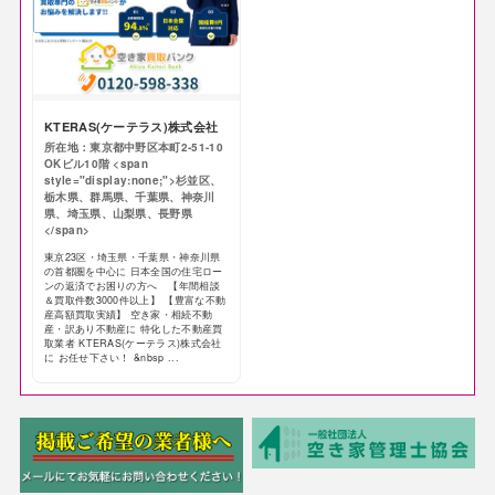
KTERAS(ケーテラス)株式会社
所在地：東京都中野区本町2-51-10
OKビル10階 <span
style="display:none;">杉並区、
栃木県、群馬県、千葉県、神奈川
県、埼玉県、山梨県、長野県
</span>
東京23区・埼玉県・千葉県・神奈川県
の首都圏を中心に 日本全国の住宅ロー
ンの返済でお困りの方へ 【年間相談
＆買取件数3000件以上】 【豊富な不動
産高額買取実績】 空き家・相続不動
産・訳あり不動産に 特化した不動産買
取業者 KTERAS(ケーテラス)株式会社
に お任せ下さい！ &nbsp ...