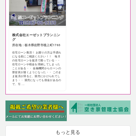
株式会社エーゼットプランニン
グ
所在地：栃木県佐野市植上町1765
住宅ローン救済！ お困りの方は手遅れ
になる前にご相談ください！！ 毎月
の住宅ローンを返済で困っている・・
住宅ローンや税金を滞納してしまった
ことがある・・ 金融機関からローンの
督促状が届くようになった・・ このま
ま返済が滞ると、競売にかけられてし
まう・・ 競売になっても借金があるの
で、引 ...
もっと見る