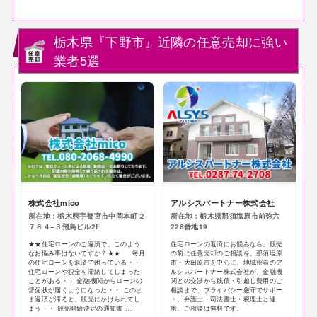
栃木県『下野市』近隣の任意売却に強い
業者5選
株式会社mico
アルシスパートナー株式会社
所在地：栃木県宇都宮市中岡本町２
所在地：栃木県那須塩原市前弥六
７８４−３飛鳥ビル2F
228番地19
★★住宅ローンのご返済で、このよう
住宅ローンの返済にお悩みなら、競売
なお悩み事はないですか？★★ 毎月
の前に任意売却のご相談を。那須塩原
の住宅ローンを返済で困っている・・
市・大田原市を中心に、地域密着のア
住宅ローンや税金を滞納してしまった
ルシスパートナー株式会社が、金融機
ことがある・・ 金融機関からローンの
関との交渉から残債・引越し費用のご
督促状が届くようになった・・ このま
相談まで、プライバシー厳守でサポー
ま返済が滞ると、競売にかけられてし
ト。弁護士・司法書士・税理士と連
まう・・ 競売開始決定の通知書 ...
携。ご相談は無料です。