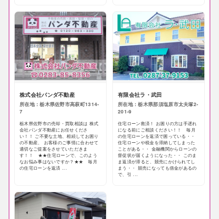
株式会社パンダ不動産
有限会社ラ・武田
所在地：栃木県佐野市高萩町1314-
所在地：栃木県那須塩原市太夫塚2-
7
201-9
栃木県佐野市の売却・買取相談は 株式
住宅ローン救済！ お困りの方は手遅れ
会社パンダ不動産にお任せくださ
になる前にご相談ください！！ 毎月
い！！ ご不要な土地、相続してお困り
の住宅ローンを返済で困っている・・
の不動産、 お客様のご事情に合わせて
住宅ローンや税金を滞納してしまった
適切なご提案をさせていただきま
ことがある・・ 金融機関からローンの
す！！ ★★住宅ローンで、このよう
督促状が届くようになった・・ このま
なお悩み事はないですか？★★ 毎月
ま返済が滞ると、競売にかけられてし
の住宅ローンを返済 ...
まう・・ 競売になっても借金があるの
で、引 ...