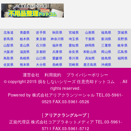
北海道
青森県
岩手県
秋田県
宮城県
山形県
福島県
茨城県
群馬県
栃木県
東京都
神奈川県
埼玉県
千葉県
新潟県
長野県
山梨県
富山県
石川県
福井県
愛知県
静岡県
三重県
岐阜県
大阪府
滋賀県
京都府
兵庫県
奈良県
和歌山県
岡山県
広島県
鳥取県
島根県
山口県
愛媛県
香川県
高知県
徳島県
福岡県
佐賀県
熊本県
大分県
長崎県
宮崎県
鹿児島県
沖縄県
運営会社
利用規約
プライバシーポリシー
© copyright 2015
損をしないシリーズ 任意売却ドットコム
. All
rights reserved.
Powered by
株式会社アリアクランソーシャル
TEL.03-5961-
0525 FAX.03-5961-0526
[
アリアクラングループ
]
正規代理店
株式会社コアプラネットメディア
TEL.03-5961-
5711 FAX.03-5961-5712