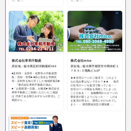
で、引 ...
で、引 ...
株式会社孝和不動産
株式会社mico
所在地：栃木県足利市駒場町499
所在地：栃木県宇都宮市中岡本町２
７８４−３飛鳥ビル2F
■足利市・太田市・佐野市の不動産買
取・売却・管理■ ■安心安全な早期売
★★住宅ローンのご返済で、このよう
却：足利市を知り尽くした地域密着店■
なお悩み事はないですか？★★ 毎月
『株式会社孝和不動産の強み』
の住宅ローンを返済で困っている・・
■「お客様第一主義」を徹底■ 株式会社
住宅ローンや税金を滞納してしまった
孝和不動産にご依頼いただいたご相談
ことがある・・ 金融機関からローンの
は 代表である堀江みずからが担当し ご
督促状が届くようになった・・ このま
相談から ...
ま返済が滞ると、競売にかけられてし
まう・・ 競売開始決定の通知書 ...