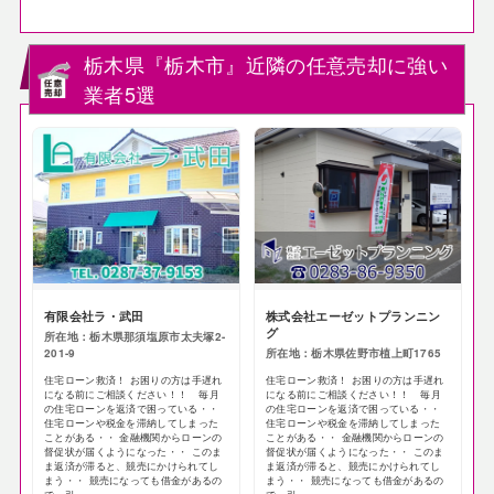
栃木県『栃木市』近隣の任意売却に強い
業者5選
有限会社ラ・武田
株式会社エーゼットプランニン
グ
所在地：栃木県那須塩原市太夫塚2-
201-9
所在地：栃木県佐野市植上町1765
住宅ローン救済！ お困りの方は手遅れ
住宅ローン救済！ お困りの方は手遅れ
になる前にご相談ください！！ 毎月
になる前にご相談ください！！ 毎月
の住宅ローンを返済で困っている・・
の住宅ローンを返済で困っている・・
住宅ローンや税金を滞納してしまった
住宅ローンや税金を滞納してしまった
ことがある・・ 金融機関からローンの
ことがある・・ 金融機関からローンの
督促状が届くようになった・・ このま
督促状が届くようになった・・ このま
ま返済が滞ると、競売にかけられてし
ま返済が滞ると、競売にかけられてし
まう・・ 競売になっても借金があるの
まう・・ 競売になっても借金があるの