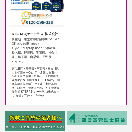
KTERAS(ケーテラス)株式会社
所在地：東京都中野区本町2-51-10
OKビル10階 <span
style="display:none;">杉並区、
栃木県、群馬県、千葉県、神奈川
県、埼玉県、山梨県、長野県
</span>
東京23区・埼玉県・千葉県・神奈川県
の首都圏を中心に 日本全国の住宅ロー
ンの返済でお困りの方へ 【年間相談
＆買取件数3000件以上】 【豊富な不動
産高額買取実績】 空き家・相続不動
産・訳あり不動産に 特化した不動産買
取業者 KTERAS(ケーテラス)株式会社
に お任せ下さい！ &nbsp ...