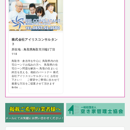
株式会社アイリスコンサルタン
ト
所在地：鳥取県鳥取市川端2丁目
118
鳥取市・倉吉市を中心に 鳥取県内の住
宅ローンでお悩みの方へ 鳥取県の住
宅ローン問題を解決へ 鳥取の住まいと
終活を支える、相続のパートナー 株式
会社アイリスコンサルタントに お任せ
下さい！ ご要望やご事情に合わせて
最適な方法をご提案させて頂きます
&nbs ...