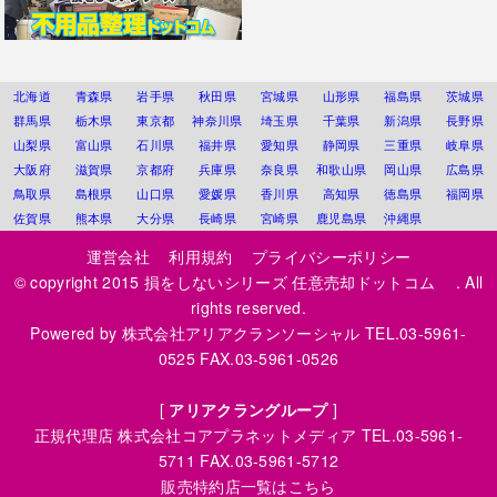
北海道
青森県
岩手県
秋田県
宮城県
山形県
福島県
茨城県
群馬県
栃木県
東京都
神奈川県
埼玉県
千葉県
新潟県
長野県
山梨県
富山県
石川県
福井県
愛知県
静岡県
三重県
岐阜県
大阪府
滋賀県
京都府
兵庫県
奈良県
和歌山県
岡山県
広島県
鳥取県
島根県
山口県
愛媛県
香川県
高知県
徳島県
福岡県
佐賀県
熊本県
大分県
長崎県
宮崎県
鹿児島県
沖縄県
運営会社
利用規約
プライバシーポリシー
© copyright 2015
損をしないシリーズ 任意売却ドットコム
. All
rights reserved.
Powered by
株式会社アリアクランソーシャル
TEL.03-5961-
0525 FAX.03-5961-0526
[
アリアクラングループ
]
正規代理店
株式会社コアプラネットメディア
TEL.03-5961-
5711 FAX.03-5961-5712
販売特約店一覧はこちら