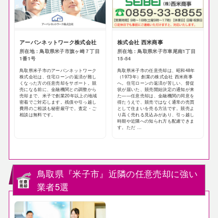
アーバンネットワーク株式会社
株式会社 西米商事
所在地：鳥取県米子市旗ヶ崎７丁目
所在地：鳥取県米子市車尾南1丁目
1番1号
15-54
鳥取県米子市のアーバンネットワーク
鳥取県米子市の任意売却は、昭和48年
株式会社は、住宅ローンの返済が難し
（1973年）創業の株式会社 西米商事
くなった方の任意売却をサポート。競
へ。住宅ローンの返済が苦しい、督促
売になる前に、金融機関との調整から
状が届いた、競売開始決定の通知が来
売却まで、米子で創業20年以上の地域
た——任意売却は、金融機関の同意を
密着でご対応します。残債や引っ越し
得たうえで、競売ではなく通常の売買
費用のご相談も秘密厳守で。査定・ご
として住まいを売る方法です。競売よ
相談は無料です。
り高く売れる見込みがあり、引っ越し
時期や近隣への知られ方も配慮できま
す。ただ ...
鳥取県『米子市』近隣の任意売却に強い
業者5選