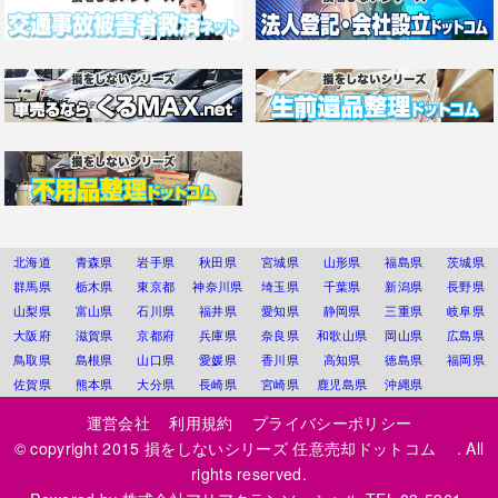
北海道
青森県
岩手県
秋田県
宮城県
山形県
福島県
茨城県
群馬県
栃木県
東京都
神奈川県
埼玉県
千葉県
新潟県
長野県
山梨県
富山県
石川県
福井県
愛知県
静岡県
三重県
岐阜県
大阪府
滋賀県
京都府
兵庫県
奈良県
和歌山県
岡山県
広島県
鳥取県
島根県
山口県
愛媛県
香川県
高知県
徳島県
福岡県
佐賀県
熊本県
大分県
長崎県
宮崎県
鹿児島県
沖縄県
運営会社
利用規約
プライバシーポリシー
© copyright 2015
損をしないシリーズ 任意売却ドットコム
. All
rights reserved.