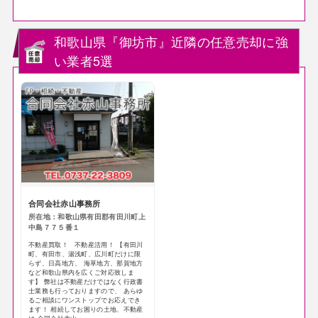
和歌山県『御坊市』近隣の任意売却に強
い業者5選
合同会社赤山事務所
所在地：和歌山県有田郡有田川町上
中島７７５番１
不動産買取！ 不動産活用！ 【有田川
町、有田市、湯浅町、広川町だけに限
らず、日高地方、 海草地方、那賀地方
など和歌山県内を広くご対応致しま
す】 弊社は不動産だけではなく行政書
士業務も行っておりますので、 あらゆ
るご相談にワンストップでお応えでき
ます！ 相続してお困りの土地、不動産